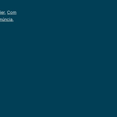
ier
,
Com
núncia
,