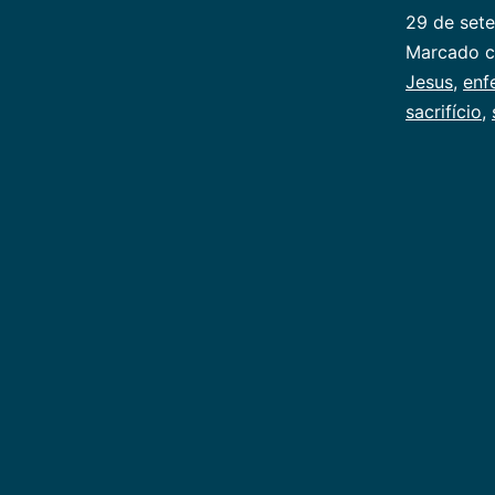
29 de set
Categoriz
Marcado 
como
Jesus
,
enf
Publicoger
sacrifício
,