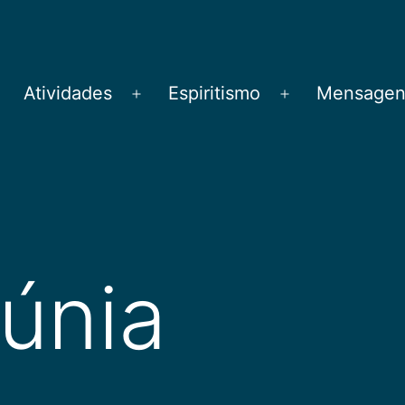
Atividades
Espiritismo
Mensagens
brir
Abrir
Abrir
menu
menu
menu
lúnia