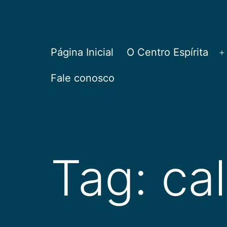
Pular
para
o
CEPAC
Página Inicial
O Centro Espírita
A
conteúdo
Fale conosco
Tag:
ca