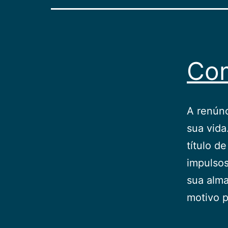
Co
A renúnc
sua vida
título d
impulsos
sua alma
motivo 