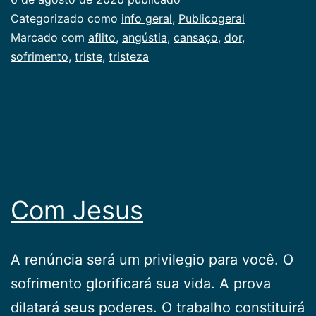
aflito
Categorizado como
info geral
,
Publicogeral
bem-
Marcado com
aflito
,
angústia
,
cansaço
,
dor
,
sofrimento
,
triste
,
tristeza
aventurado?
Com Jesus
A renúncia será um privilegio para você. O
sofrimento glorificará sua vida. A prova
dilatará seus poderes. O trabalho constituirá