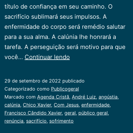
título de confiança em seu caminho. O
sacrifício sublimará seus impulsos. A
enfermidade do corpo será remédio salutar
para a sua alma. A calúnia lhe honrará a
tarefa. A perseguição será motivo para que
Com
você…
Continuar lendo
Jesus
29 de setembro de 2022
publicado
Categorizado como
Publicogeral
Marcado com
Agenda Cristã
,
André Luiz
,
angústia
,
calúnia
,
Chico Xavier
,
Com Jesus
,
enfermidade
,
Francisco Cândido Xavier
,
geral
,
público geral
,
renúncia
,
sacrifício
,
sofrimento