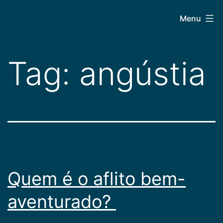
Pular
CEPAC
Menu
para
o
conteúdo
Tag:
angústia
Quem é o aflito bem-
aventurado?