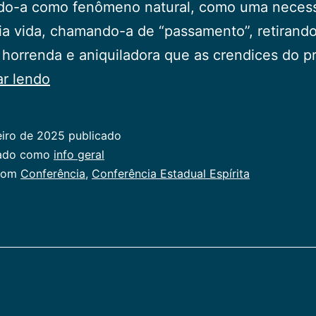
do-a como fenômeno natural, como uma neces
ia vida, chamando-a de “passamento”, retirando
horrenda e aniquiladora que as crendices do p
27ª
ar lendo
Conferência
Estadual
eiro de 2025
publicado
Espírita
zado como
info geral
com
Conferência
,
Conferência Estadual Espírita