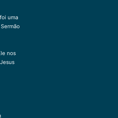
 foi uma
l Sermão
Ele nos
 Jesus
a