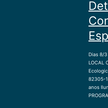
Det
Con
Esp
Dias 8/3
LOCAL Ce
Ecologic
82305-1
anos Il
PROGRAM