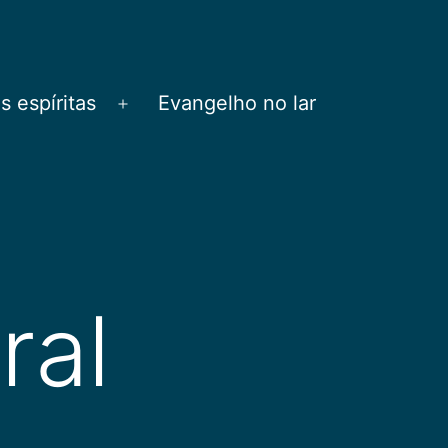
 espíritas
Evangelho no lar
Abrir
menu
ral