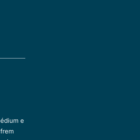
médium e
ofrem