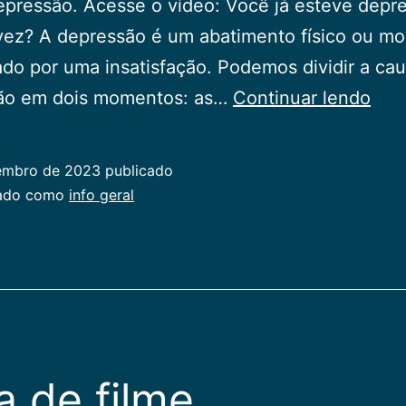
pressão. Acesse o vídeo: Você já esteve depr
ez? A depressão é um abatimento físico ou mor
do por uma insatisfação. Podemos dividir a ca
Dep
ão em dois momentos: as…
Continuar lendo
embro de 2023
publicado
zado como
info geral
a de filme