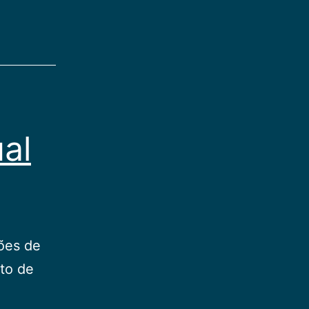
al
ões de
nto de