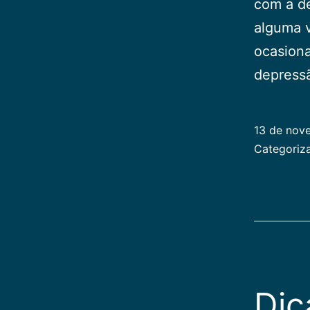
com a de
alguma v
ocasiona
depress
13 de nov
Categori
Dic