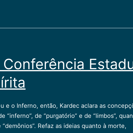
aventurado?
 Conferência Estadu
írita
 e o Inferno, então, Kardec aclara as concepç
de “inferno”, de “purgatório” e de “limbos”, qua
e “demônios”. Refaz as ideias quanto à morte,