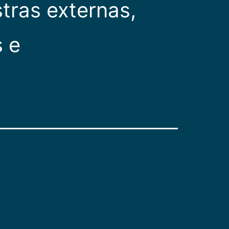
stras externas,
s e