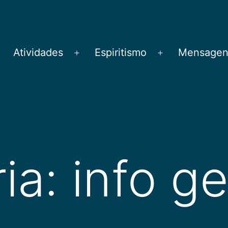
Atividades
Espiritismo
Mensagens
brir
Abrir
Abrir
menu
menu
menu
ia:
info ge