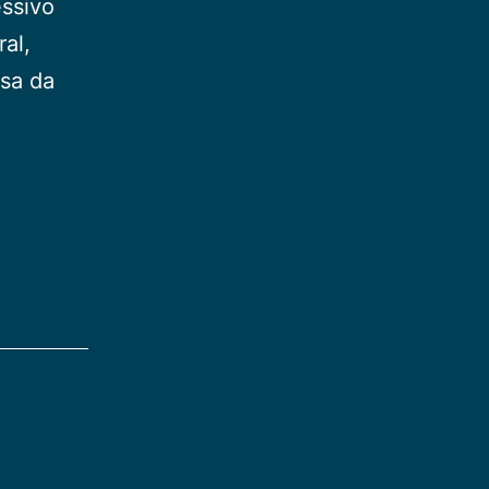
essivo
al,
usa da
ressão