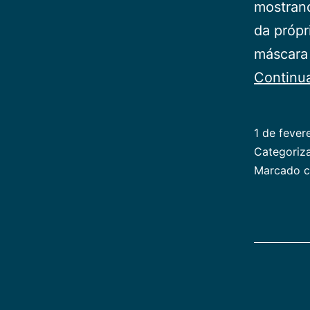
mostran
da própr
máscara 
Continu
1 de fever
Categori
Marcado 