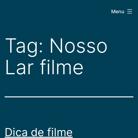
Pular
CEPAC
Menu
para
o
conteúdo
Tag:
Nosso
Lar filme
Dica de filme