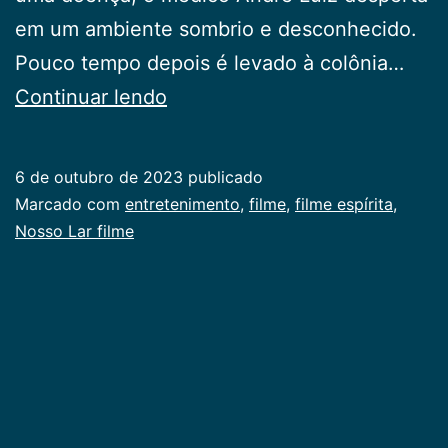
em um ambiente sombrio e desconhecido.
Pouco tempo depois é levado à colônia…
Dica
Continuar lendo
de
filme
6 de outubro de 2023
publicado
Categorizado
Marcado com
entretenimento
,
filme
,
filme espírita
,
como
Nosso Lar filme
info
geral