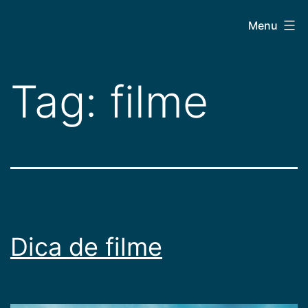
Pular
CEPAC
Menu
para
o
conteúdo
Tag:
filme
Dica de filme