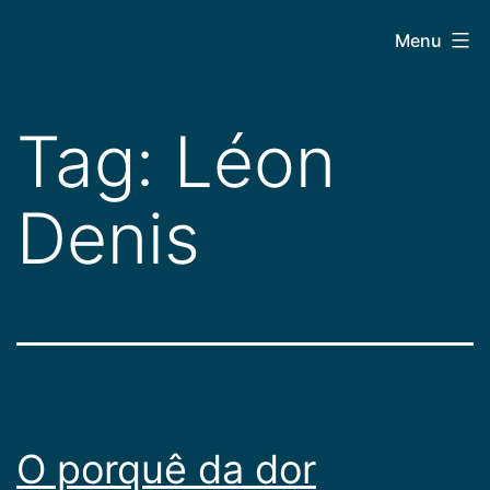
Pular
CEPAC
Menu
para
o
conteúdo
Tag:
Léon
Denis
O porquê da dor