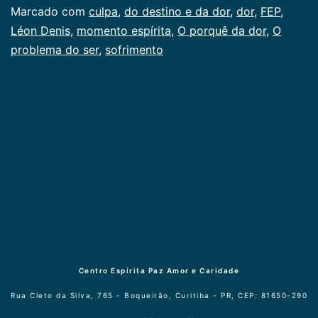
dor
Categorizado
Marcado com
culpa
,
do destino e da dor
,
dor
,
FEP
,
como
Léon Denis
,
momento espírita
,
O porquê da dor
,
O
Publicogeral
problema do ser
,
sofrimento
Centro Espírita Paz Amor e Caridade
Rua Cleto da Silva, 765 - Boqueirão, Curitiba - PR, CEP: 81650-290