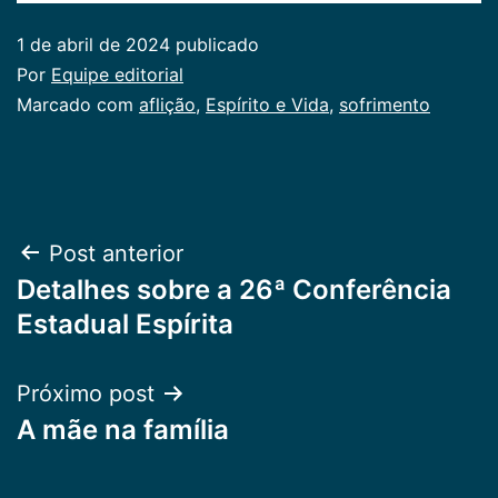
1 de abril de 2024
publicado
Por
Equipe editorial
Categorizado
Marcado com
aflição
,
Espírito e Vida
,
sofrimento
como
Publicogeral
Navegação
Post anterior
Detalhes sobre a 26ª Conferência
de
Estadual Espírita
Post
Próximo post
A mãe na família