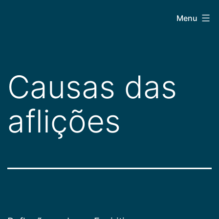
Pular
CEPAC
Menu
para
o
conteúdo
Causas das
aflições