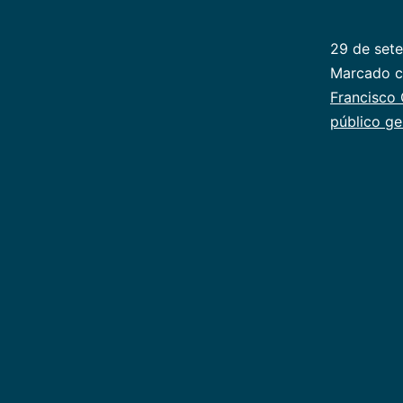
29 de set
Categoriz
Marcado 
como
Francisco 
Publicoger
público ge