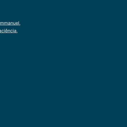
mmanuel
,
aciência
,