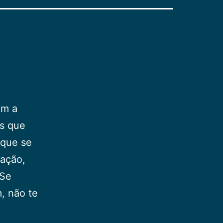
am a
es que
 que se
ração,
 Se
, não te