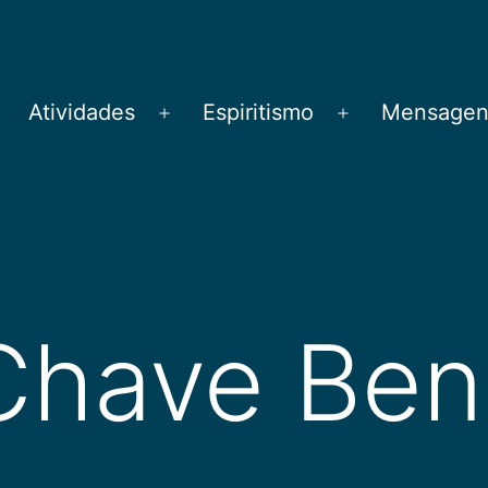
Atividades
Espiritismo
Mensagens
brir
Abrir
Abrir
menu
menu
menu
Chave Ben