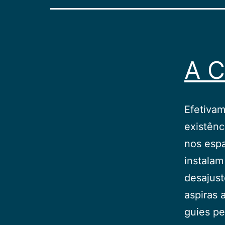
A C
Efetivam
existênc
nos esp
instalam
desajust
aspiras 
guies p