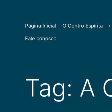
Pular
para
o
CEPAC
Página Inicial
O Centro Espírita
A
conteúdo
Fale conosco
Tag:
A 