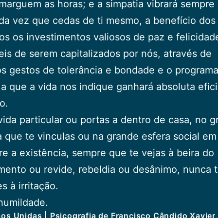
marguem as horas; e a simpatia vibrará sempre
oda vez que cedas de ti mesmo, a benefício dos 
s os investimentos valiosos de paz e felicidad
eis de serem capitalizados por nós, através de
s gestos de tolerância e bondade e o program
 a que a vida nos indique ganhará absoluta efic
o.
vida particular ou portas a dentro de casa, no 
a que te vinculas ou na grande esfera social em
re a existência, sempre que te vejas à beira do
mento ou revide, rebeldia ou desânimo, nunca 
s à irritação.
humildade.
os Unidas | Psicografia de Francisco Cândido Xavier,