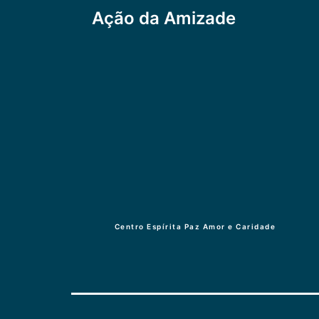
Navegação
Ação da Amizade
de
Post
Centro Espírita Paz Amor e Caridade