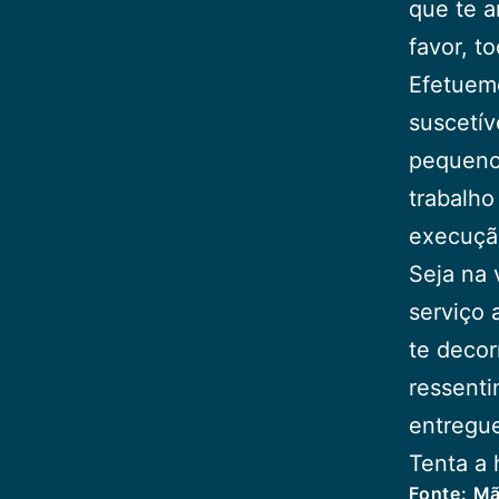
que te a
favor, t
Efetuemo
suscetív
pequeno
trabalho
execuçã
Seja na 
serviço 
te decor
ressenti
entregue
Tenta a 
Fonte: Mã