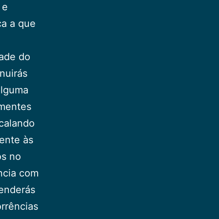
 e
ça a que
dade do
nuirás
alguma
imentes
 calando
ente às
os no
ncia com
penderás
rrências