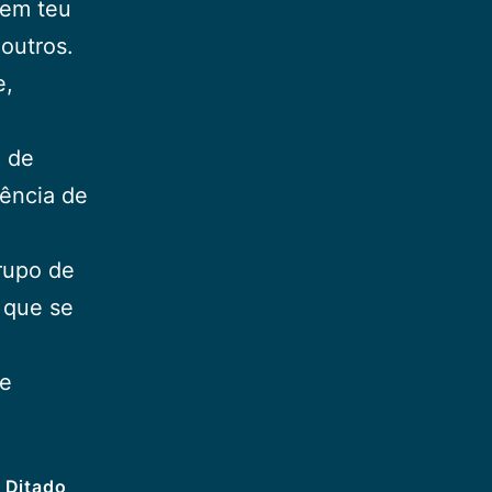
 em teu
outros.
e,
a de
iência de
grupo de
 que se
te
 Ditado