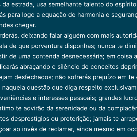
 da estrada, usa semelhante talento do espírito
ás para logo a equação de harmonia e seguran
ndes chegar.
derás, deixando falar alguém com mais autori
la de que porventura disponhas; nunca te dimi
stir de uma contenda desnecessária; em coisa 
dicarás abraçando o silêncio de conceitos depr
ejam desfechados; não sofrerás prejuízo em te
 naquela questão que diga respeito exclusivam
veniências e interesses pessoais; grandes lucr
ntimo te advirão da serenidade ou da complacê
tes desprestígios ou preterição; jamais te arre
oar ao invés de reclamar, ainda mesmo em oco