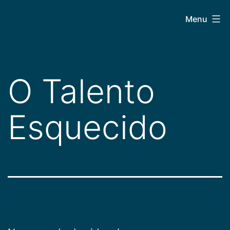
Pular
CEPAC
Menu
para
o
conteúdo
O Talento
Esquecido