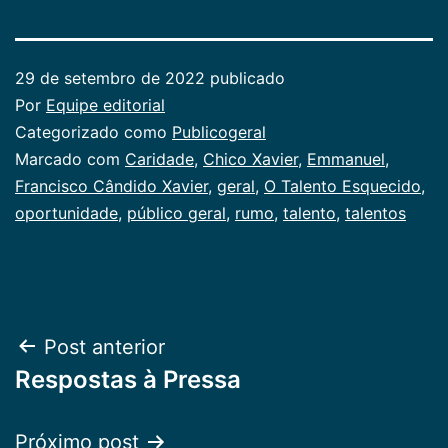
29 de setembro de 2022
publicado
Por
Equipe editorial
Categorizado como
Publicogeral
Marcado com
Caridade
,
Chico Xavier
,
Emmanuel
,
Francisco Cândido Xavier
,
geral
,
O Talento Esquecido
,
oportunidade
,
público geral
,
rumo
,
talento
,
talentos
Navegação
Post anterior
Respostas à Pressa
de
Post
Próximo post