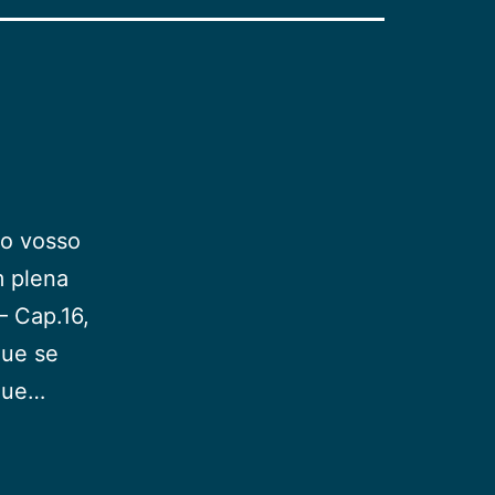
 o vosso
m plena
– Cap.16,
que se
 que…