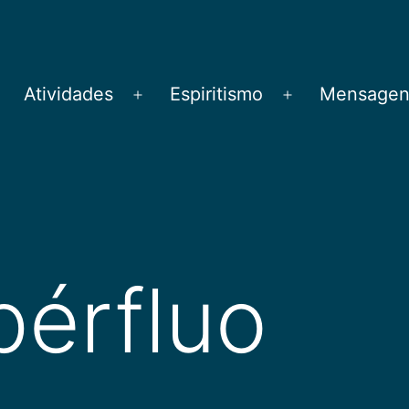
Atividades
Espiritismo
Mensagens
brir
Abrir
Abrir
menu
menu
menu
pérfluo