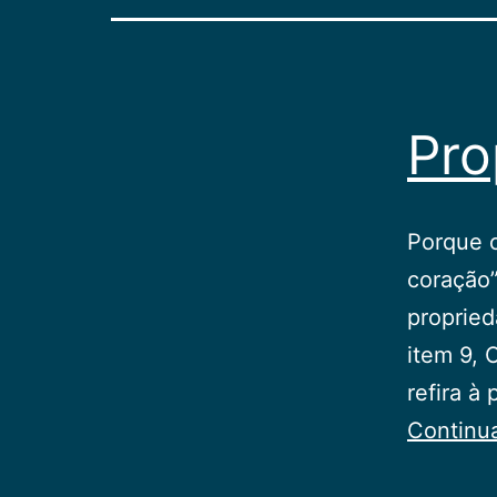
Pro
Porque o
coração”
propried
item 9, 
refira à
Continu