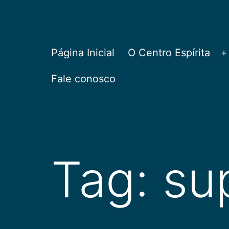
Pular
para
o
CEPAC
Página Inicial
O Centro Espírita
A
conteúdo
Fale conosco
Tag:
su