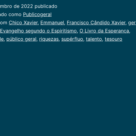
embro de 2022
publicado
zado como
Publicogeral
com
Chico Xavier
,
Emmanuel
,
Francisco Cândido Xavier
,
ger
Evangelho segundo o Espiritismo
,
O Livro da Esperança
,
de
,
público geral
,
riquezas
,
supérfluo
,
talento
,
tesouro