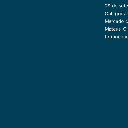
29 de set
Categori
Marcado 
Mateus
,
O 
Proprieda