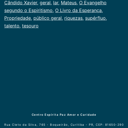
como
Cândido Xavier
,
geral
,
lar
,
Mateus
,
O Evangelho
Publicogeral
segundo o Espiritismo
,
O Livro da Esperança
,
Propriedade
,
público geral
,
riquezas
,
supérfluo
,
talento
,
tesouro
Centro Espírita Paz Amor e Caridade
Rua Cleto da Silva, 765 - Boqueirão, Curitiba - PR, CEP: 81650-290