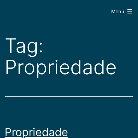
Pular
CEPAC
Menu
para
o
conteúdo
Tag:
Propriedade
Propriedade