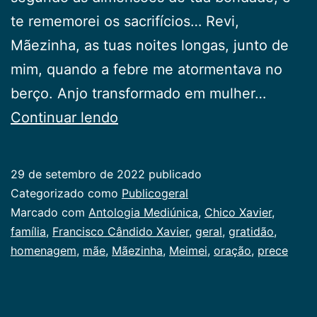
te rememorei os sacrifícios… Revi,
Mãezinha, as tuas noites longas, junto de
mim, quando a febre me atormentava no
berço. Anjo transformado em mulher…
Mãezinha
Continuar lendo
29 de setembro de 2022
publicado
Categorizado como
Publicogeral
Marcado com
Antologia Mediúnica
,
Chico Xavier
,
família
,
Francisco Cândido Xavier
,
geral
,
gratidão
,
homenagem
,
mãe
,
Mãezinha
,
Meimei
,
oração
,
prece