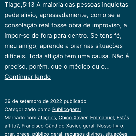
Tiago,5:13 A maioria das pessoas inquietas
pede alívio, apressadamente, como se a
consolação real fosse obra de improviso, a
impor-se de fora para dentro. Se tens fé,
meu amigo, aprende a orar nas situações
difíceis. Toda aflição tem uma causa. Não é
preciso, porém, que o médico ou o…
Estás
Continuar lendo
aflito?
29 de setembro de 2022
publicado
Categorizado como
Publicogeral
Marcado com
aflições
,
Chico Xavier
,
Emmanuel
,
Estás
aflito?
,
Francisco Cândido Xavier
,
geral
,
Nosso livro
,
orar
,
prece
,
público geral
,
recursos divinos
,
situações