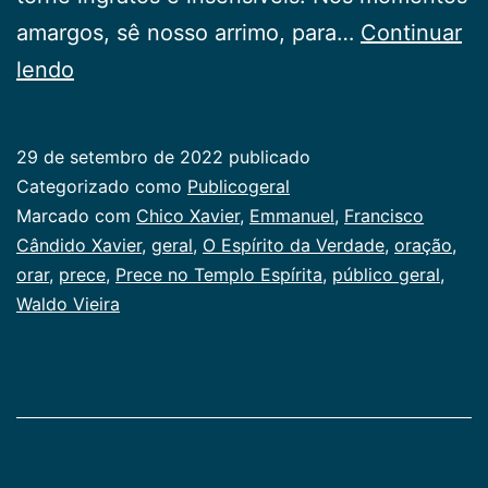
amargos, sê nosso arrimo, para…
Continuar
Prece
lendo
no
Templo
29 de setembro de 2022
publicado
Espírita
Categorizado como
Publicogeral
Marcado com
Chico Xavier
,
Emmanuel
,
Francisco
Cândido Xavier
,
geral
,
O Espírito da Verdade
,
oração
,
orar
,
prece
,
Prece no Templo Espírita
,
público geral
,
Waldo Vieira