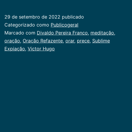
Refazente
29 de setembro de 2022
publicado
Categorizado como
Publicogeral
Marcado com
Divaldo Pereira Franco
,
meditação
,
oração
,
Oração Refazente
,
orar
,
prece
,
Sublime
Expiação
,
Victor Hugo