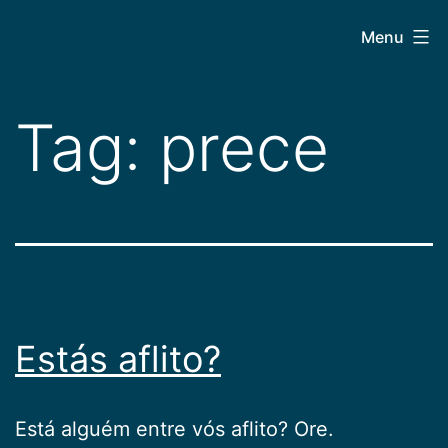
Pular
CEPAC
Menu
para
o
conteúdo
Tag:
prece
Estás aflito?
Está alguém entre vós aflito? Ore.