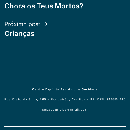
Chora os Teus Mortos?
de
Post
Próximo post
Crianças
Centro Espírita Paz Amor e Caridade
Rua Cleto da Silva, 765 - Boqueirão, Curitiba - PR, CEP: 81650-290
cepaccuritiba@gmail.com