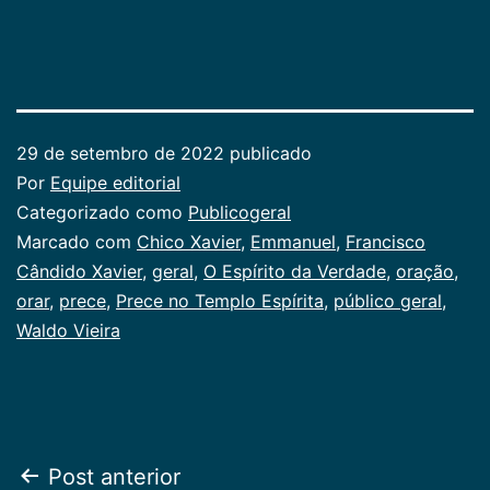
29 de setembro de 2022
publicado
Por
Equipe editorial
Categorizado como
Publicogeral
Marcado com
Chico Xavier
,
Emmanuel
,
Francisco
Cândido Xavier
,
geral
,
O Espírito da Verdade
,
oração
,
orar
,
prece
,
Prece no Templo Espírita
,
público geral
,
Waldo Vieira
Navegação
Post anterior