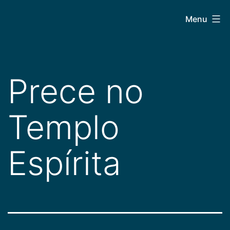
Pular
CEPAC
Menu
para
o
conteúdo
Prece no
Templo
Espírita