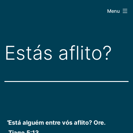
Pular
CEPAC
Menu
para
o
conteúdo
Estás aflito?
Está alguém entre vós aflito? Ore.
Tiago,5:13