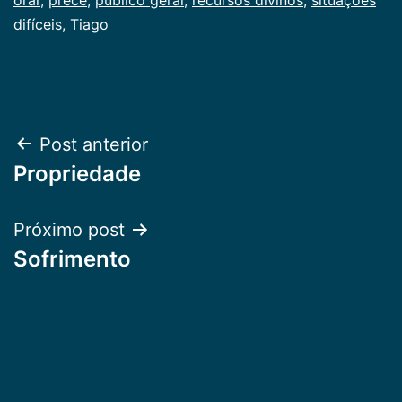
difíceis
,
Tiago
Navegação
Post anterior
Propriedade
de
Post
Próximo post
Sofrimento