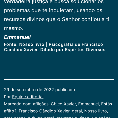
verdadeira justiça e busca solucionar os
problemas que te inquietam, usando os
recursos divinos que o Senhor confiou a ti
mesmo.
Emmanuel
Fonte: Nosso livro | Psicografia de Francisco
Candido Xavier, Ditado por Espíritos Diversos
29 de setembro de 2022
publicado
Por
Equipe editorial
Categorizado
Marcado com
aflições
,
Chico Xavier
,
Emmanuel
,
Estás
como
aflito?
,
Francisco Cândido Xavier
,
geral
,
Nosso livro
,
Publicogeral
orar
,
prece
,
público geral
,
recursos divinos
,
situações