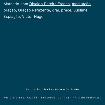
Categorizado
Marcado com
Divaldo Pereira Franco
,
meditação
,
como
oração
,
Oração Refazente
,
orar
,
prece
,
Sublime
Publicogeral
Expiação
,
Victor Hugo
Centro Espírita Paz Amor e Caridade
Rua Cleto da Silva, 765 - Boqueirão, Curitiba - PR, CEP: 81650-290