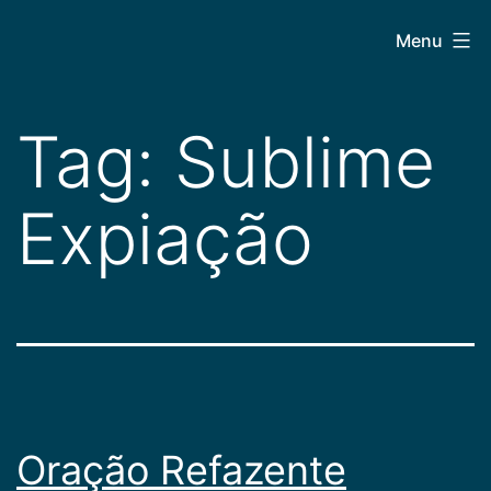
Pular
CEPAC
Menu
para
o
conteúdo
Tag:
Sublime
Expiação
Oração Refazente