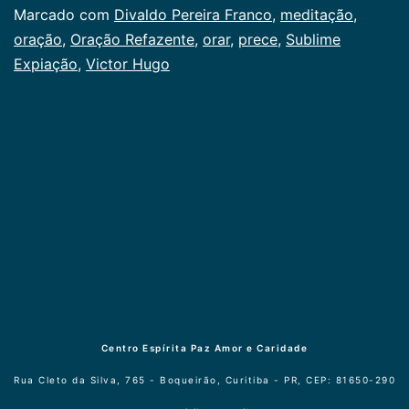
Categorizado
Marcado com
Divaldo Pereira Franco
,
meditação
,
como
oração
,
Oração Refazente
,
orar
,
prece
,
Sublime
Publicogeral
Expiação
,
Victor Hugo
Centro Espírita Paz Amor e Caridade
Rua Cleto da Silva, 765 - Boqueirão, Curitiba - PR, CEP: 81650-290