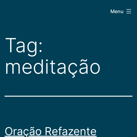
Pular
CEPAC
Menu
para
o
conteúdo
Tag:
meditação
Oração Refazente