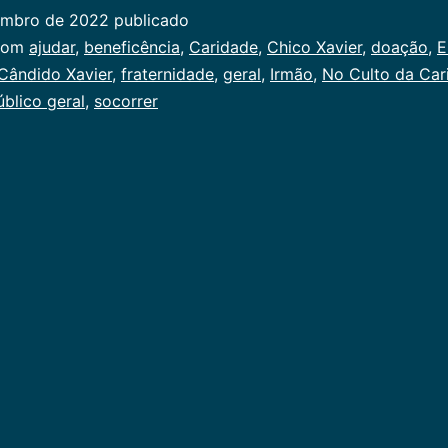
da
embro de 2022
publicado
Caridade
ado
com
ajudar
,
beneficência
,
Caridade
,
Chico Xavier
,
doação
,
E
Cândido Xavier
,
fraternidade
,
geral
,
Irmão
,
No Culto da Car
al
úblico geral
,
socorrer