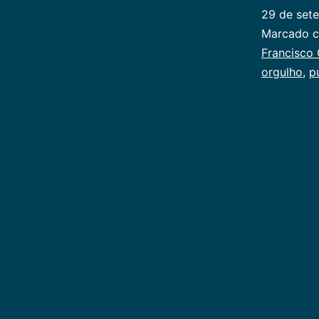
29 de set
Categoriz
Marcado 
como
Francisco 
Publicoger
orgulho
,
p