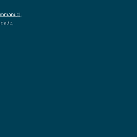
mmanuel
,
idade
,