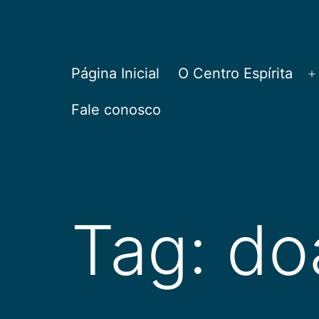
Pular
para
o
CEPAC
Página Inicial
O Centro Espírita
A
conteúdo
Fale conosco
Tag:
do