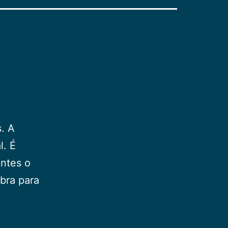
. A
l. É
entes o
mbra para