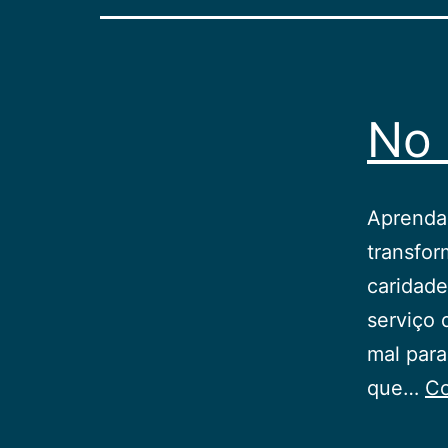
No 
Aprendam
transfo
caridade
serviço 
mal para
que…
Co