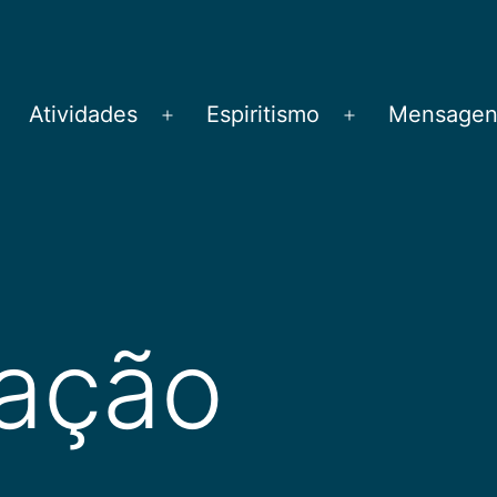
Atividades
Espiritismo
Mensagens
brir
Abrir
Abrir
menu
menu
menu
ação