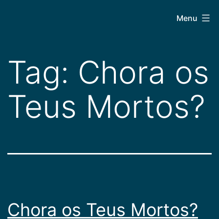
Pular
CEPAC
Menu
para
o
conteúdo
Tag:
Chora os
Teus Mortos?
Chora os Teus Mortos?