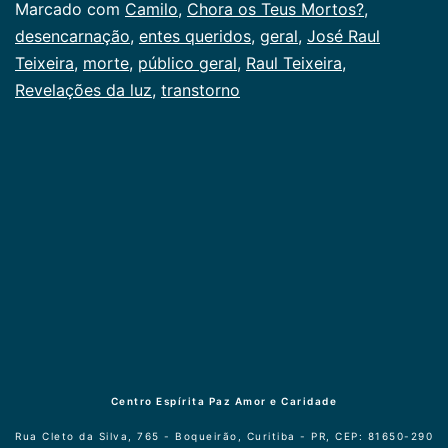
Marcado com
Camilo
,
Chora os Teus Mortos?
,
desencarnação
,
entes queridos
,
geral
,
José Raul
Teixeira
,
morte
,
público geral
,
Raul Teixeira
,
Revelações da luz
,
transtorno
Centro Espírita Paz Amor e Caridade
Rua Cleto da Silva, 765 - Boqueirão, Curitiba - PR, CEP: 81650-290