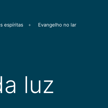
 espíritas
Evangelho no lar
Abrir
menu
a luz