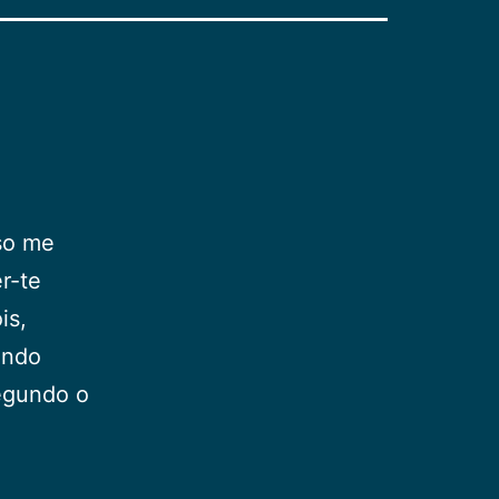
sso me
r-te
is,
undo
egundo o
a