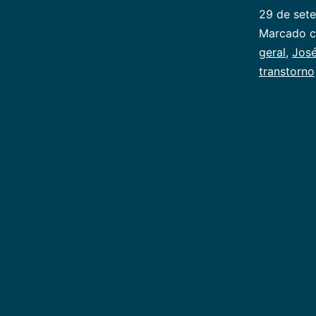
29 de set
Categoriz
Marcado 
como
geral
,
José
Publicoger
transtorno