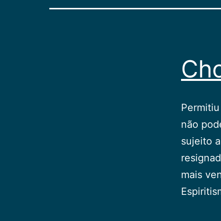
Cho
Permitiu
não pode
sujeito 
resigna
mais ve
Espiriti