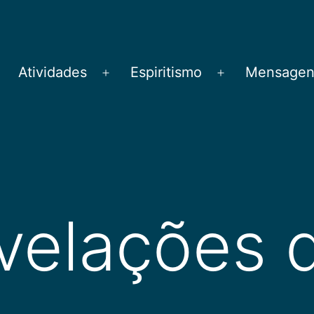
Atividades
Espiritismo
Mensagens
brir
Abrir
Abrir
menu
menu
menu
velações d