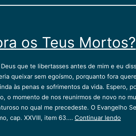
ra os Teus Mortos?
 Deus que te libertasses antes de mim e eu di
ria queixar sem egoísmo, porquanto fora quere
ainda às penas e sofrimentos da vida. Espero, po
do, o momento de nos reunirmos de novo no m
nturoso no qual me precedeste. O Evangelho S
Chor
smo, cap. XXVIII, item 63.…
Continuar lendo
os