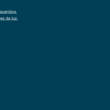
os?
 queridos
,
es da luz
,