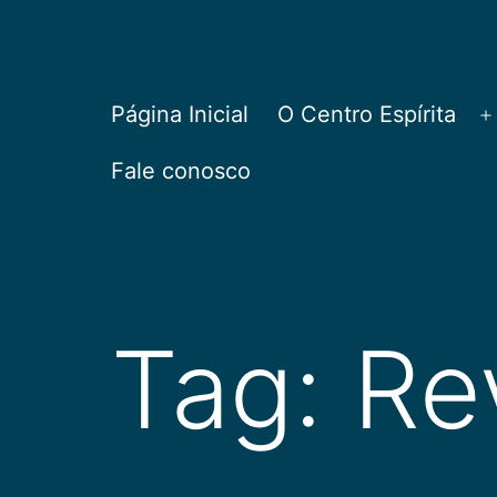
Pular
para
o
CEPAC
Página Inicial
O Centro Espírita
A
conteúdo
Fale conosco
Tag:
Re