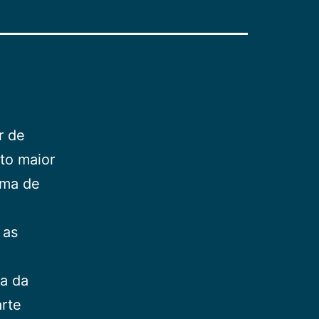
r de
to maior
ima de
 as
ra da
arte