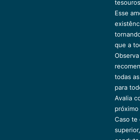
tesouros
Esse amo
existênc
tornando
que a to
Observa 
recomend
todas as
para tod
Avalia c
próximo 
Caso te 
superior