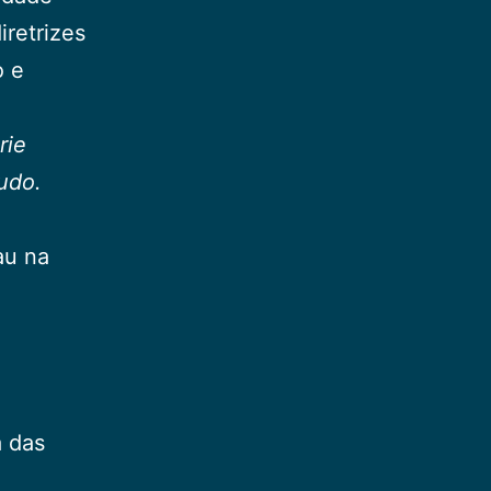
iretrizes
o e
rie
udo.
au na
a das