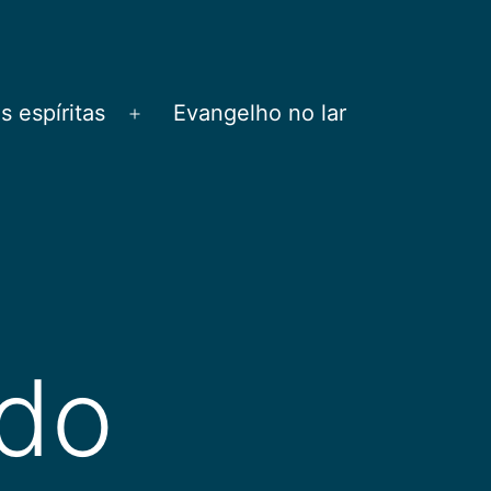
 espíritas
Evangelho no lar
Abrir
menu
udo