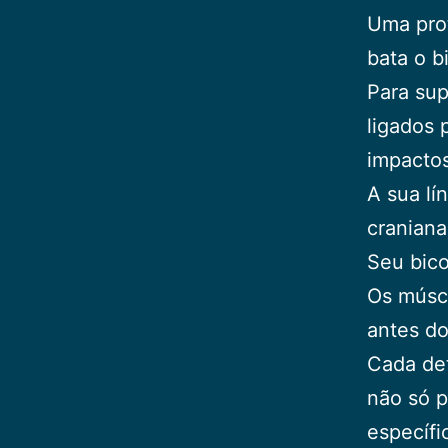
Uma pro
bata o 
Para sup
ligados 
impactos
A sua lí
craniana
Seu bico
Os músc
antes do
Cada det
não só p
específi