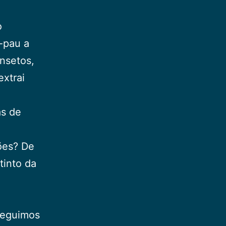
o
-pau a
insetos,
extrai
as de
ões? De
tinto da
nseguimos