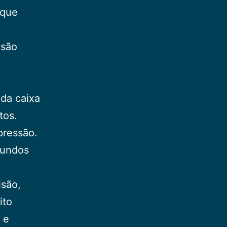
 que
 são
 da caixa
tos.
pressão.
gundos
isão,
ito
 e