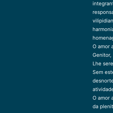
integran
responsa
vilipidi
harmonia
homenag
O amor 
Genitor,
Lhe sere
Sem este
desnorte
atividad
O amor a
da pleni