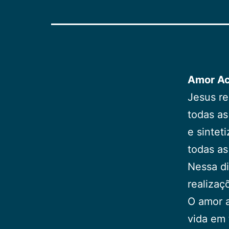
Amor Ac
Jesus r
todas a
e sintet
todas as
Nessa di
realiza
O amor a
vida em 