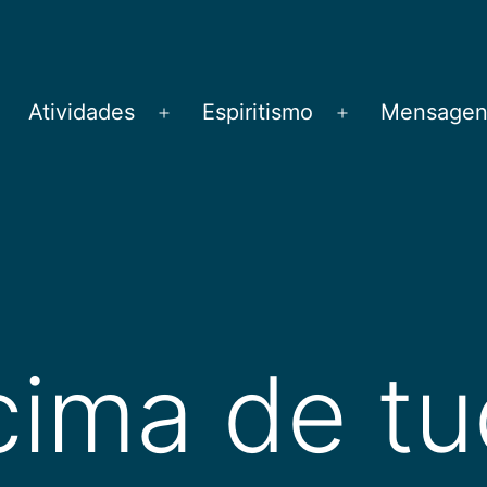
Atividades
Espiritismo
Mensagens
brir
Abrir
Abrir
menu
menu
menu
cima de t