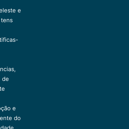
eleste e
 tens
ificas-
ncias,
a de
te
oção e
ente do
idade