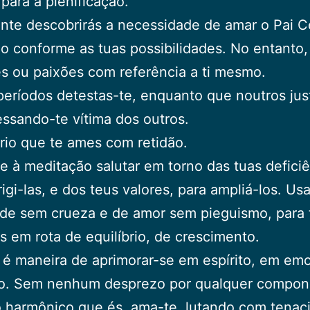
para a plenificação.
te descobrirás a necessidade de amar o Pai C
o conforme as tuas possibilidades. No entanto,
es ou paixões com referência a ti mesmo.
eríodos detestas-te, enquanto que noutros just
essando-te vítima dos outros.
io que te ames com retidão.
e à meditação salutar em torno das tuas deficiê
rigi-las, e dos teus valores, para ampliá-los. Us
de sem crueza e de amor sem pieguismo, para 
s em rota de equilíbrio, de crescimento.
é maneira de aprimorar-se em espírito, em em
o. Sem nenhum desprezo por qualquer compon
 harmônico que és, ama-te, lutando com tenac