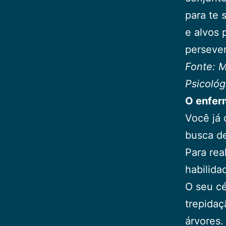
para te 
e alvos 
persever
Fonte: M
Psicológ
O enfer
Você já 
busca de
Para rea
habilida
O seu cé
trepidaç
árvores.