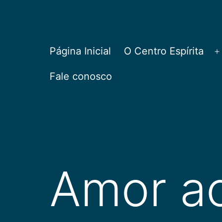
Pular
para
o
CEPAC
Página Inicial
O Centro Espírita
A
conteúdo
Fale conosco
Amor a