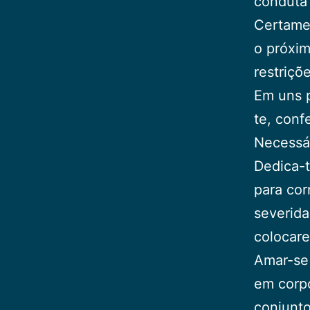
conduta 
Certamen
o próxim
restriçõ
Em uns p
te, conf
Necessár
Dedica-t
para cor
severida
colocare
Amar-se 
em corp
conjunto