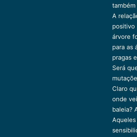
também f
A relaçã
positivo
árvore f
para as 
pragas e
Será que
mutaçõe
Claro qu
onde vei
baleia?
Aqueles
sensibil