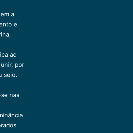
nem a
mento e
ina,
ica ao
unir, por
 seio.
-se nas
minância
orados