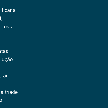
ficar a
l,
m-estar
ntas
olução
, ao
a tríade
 a