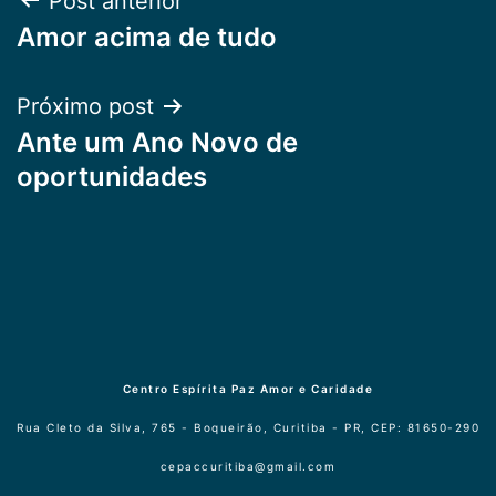
Navegação
Post anterior
Amor acima de tudo
de
Post
Próximo post
Ante um Ano Novo de
oportunidades
Centro Espírita Paz Amor e Caridade
Rua Cleto da Silva, 765 - Boqueirão, Curitiba - PR, CEP: 81650-290
cepaccuritiba@gmail.com