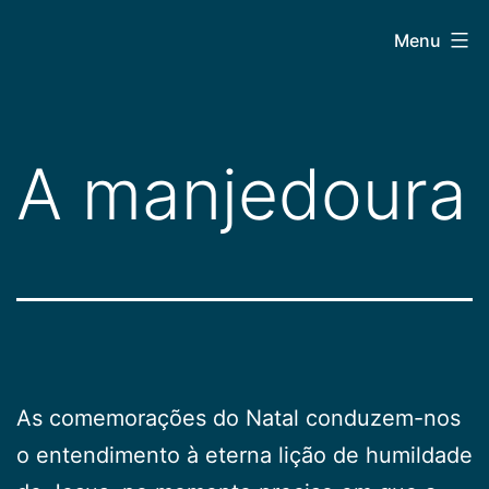
Pular
CEPAC
Menu
para
o
conteúdo
A manjedoura
As comemorações do Natal conduzem-nos
o entendimento à eterna lição de humildade