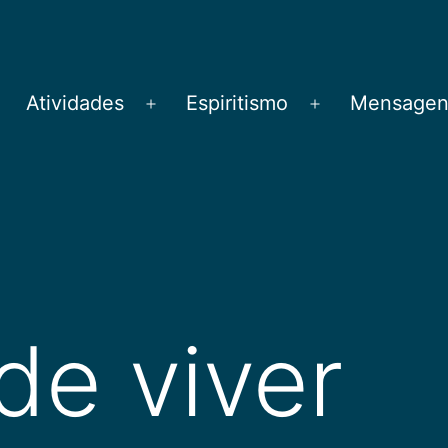
Atividades
Espiritismo
Mensagens
brir
Abrir
Abrir
menu
menu
menu
de viver