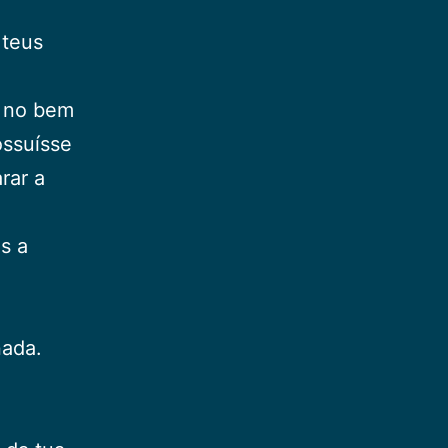
 teus
r no bem
ossuísse
rar a
s a
nada.