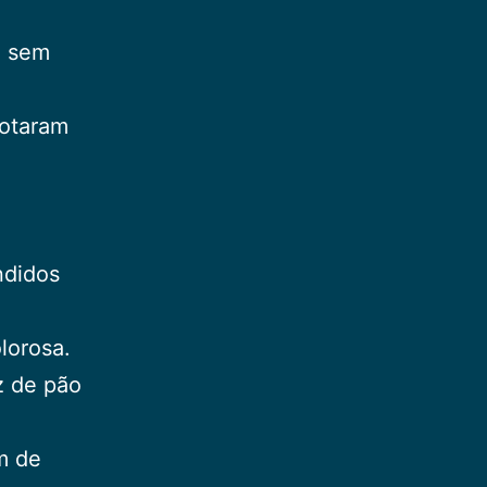
, sem
xotaram
ndidos
lorosa.
z de pão
m de