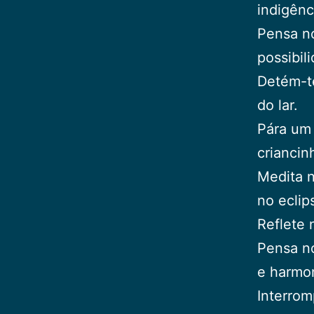
indigênc
Pensa no
possibil
Detém-te
do lar.
Pára um
criancin
Medita n
no eclip
Reflete 
Pensa no
e harmon
Interrom