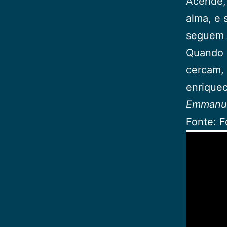
Acende, 
alma, e 
seguem d
Quando p
cercam, 
enrique
Emmanue
Fonte: F