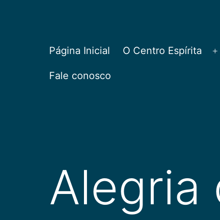
Pular
para
o
CEPAC
Página Inicial
O Centro Espírita
A
conteúdo
Fale conosco
Alegria 