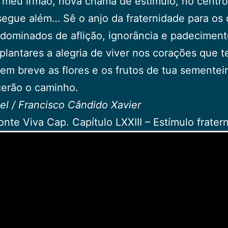
meu irmão, nova chama de estímulo, no centro
segue além… Sê o anjo da fraternidade para os 
ominados de aflição, ignorância e padeciment
lantares a alegria de viver nos corações que t
em breve as flores e os frutos de tua sementeir
cerão o caminho.
l / Francisco Cândido Xavier
onte Viva Cap. Capítulo LXXIII – Estímulo fratern