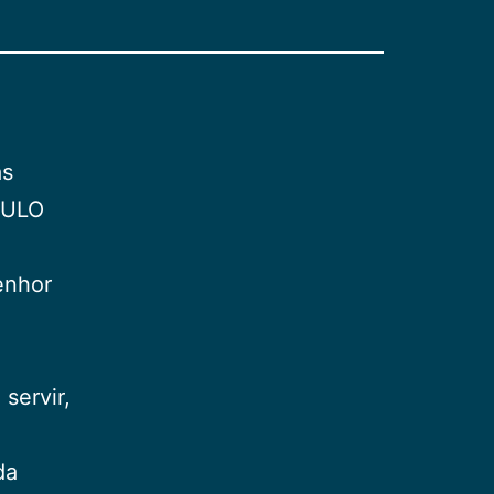
as
PAULO
enhor
servir,
da