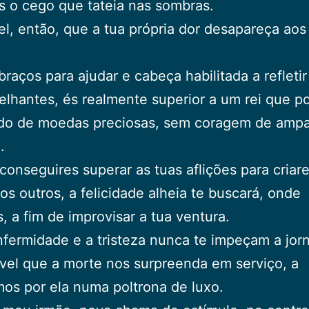
es o cego que tateia nas sombras.
el, então, que a tua própria dor desapareça aos
braços para ajudar e cabeça habilitada a refleti
lhantes, és realmente superior a um rei que p
o de moedas preciosas, sem coragem de ampa
.
onseguires superar as tuas aflições para criare
dos outros, a felicidade alheia te buscará, onde
s, a fim de improvisar a tua ventura.
fermidade e a tristeza nunca te impeçam a jor
ível que a morte nos surpreenda em serviço, a
os por ela numa poltrona de luxo.