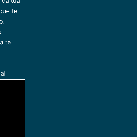
 da tua
que te
o.
e
a te
al