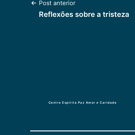
Navegação
Post anterior
Reflexões sobre a tristeza
de
Post
Centro Espírita Paz Amor e Caridade