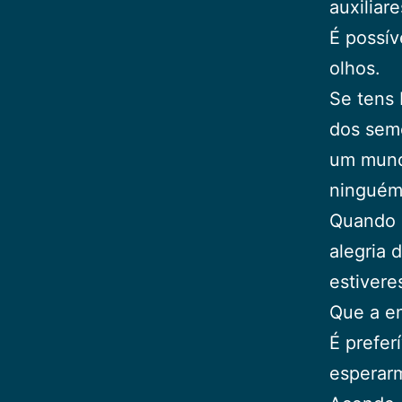
auxiliar
É possív
olhos.
Se tens 
dos seme
um mund
ninguém
Quando c
alegria 
estivere
Que a en
É prefer
esperarm