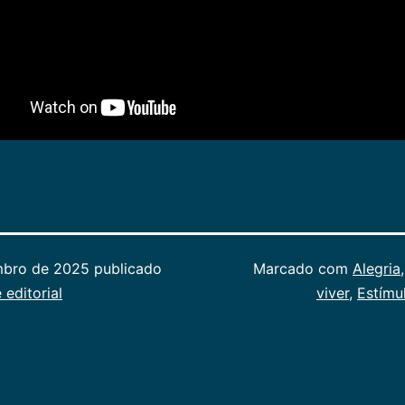
mbro de 2025
publicado
Categorizado
Marcado com
Alegria
 editorial
como
viver
,
Estímul
Publicogeral