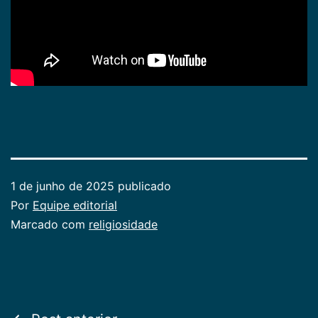
1 de junho de 2025
publicado
Por
Equipe editorial
Categorizado
Marcado com
religiosidade
como
Publicogeral