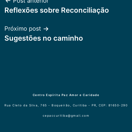
Navegação
Post anterior
Reflexões sobre Reconciliação
de
Post
Próximo post
Sugestões no caminho
Centro Espírita Paz Amor e Caridade
Rua Cleto da Silva, 765 - Boqueirão, Curitiba - PR, CEP: 81650-290
cepaccuritiba@gmail.com