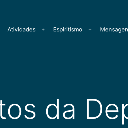
Atividades
Espiritismo
Mensagens
brir
Abrir
Abrir
menu
menu
menu
tos da De