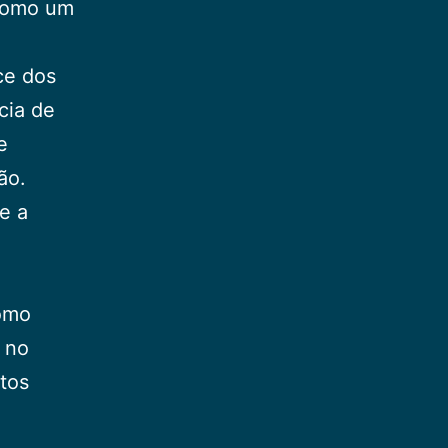
 como um
ce dos
cia de
e
ão.
e a
como
 no
tos