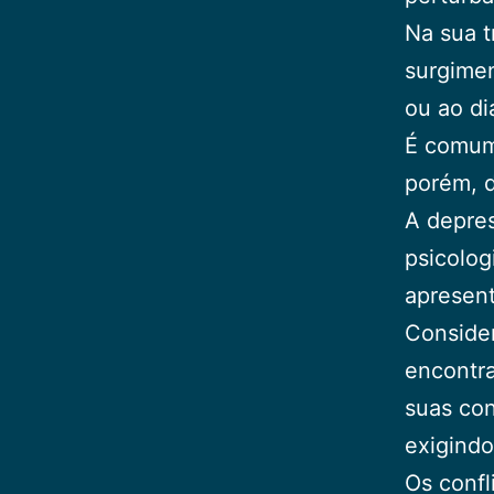
Na sua t
surgimen
ou ao di
É comum 
porém, d
A depres
psicolog
apresen
Consider
encontra
suas con
exigindo
Os confl