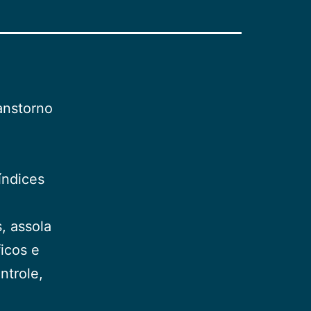
ranstorno
índices
, assola
icos e
ntrole,