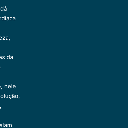
 dá
rdíaca
eza,
as da
e
, nele
volução,
,
talam