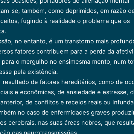
sas ocasiões, portadores de alienação mental
tam-se, também, como deprimidos, em razão d
ceitos, fugindo à realidade o problema que os
ta.
são, no entanto, é um transtorno mais profund
ersos fatores contribuem para a perda da afetiv
e para o mergulho no ensimesma mento, num to
esse pela existência.
 resultado de fatores hereditários, como de oc
ciais e econômicas, de ansiedade e estresse, d
 anterior, de conflitos e receios reais ou infund
mbém no caso de enfermidades graves produz
es cerebrais, nas suas áreas nobres, que resu
ção das neurotransmissões.