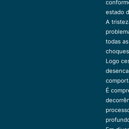
conform
estado d
A triste
problema
todas a
choques,
Logo ce
desenca
comport
É compr
decorrên
processo
profund