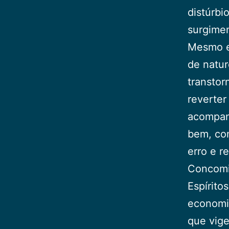
distúrbi
surgimen
Mesmo em
de natur
transtor
reverter
acompan
bem, com
erro e r
Concomit
Espírito
economi
que vige