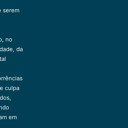
e serem
o, no
idade, da
tal
orrências
e culpa
ados,
indo
ltam em