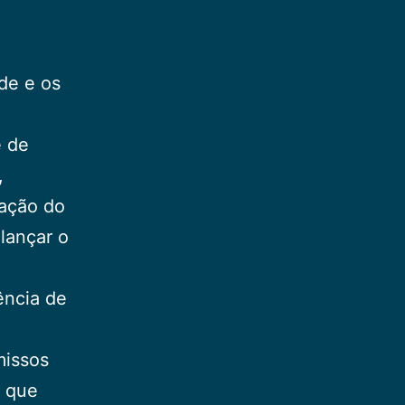
de e os
e de
,
 ação do
lançar o
ência de
missos
s que