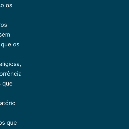
so os
ros
 sem
 que os
ligiosa,
orrência
s que
atório
tos que