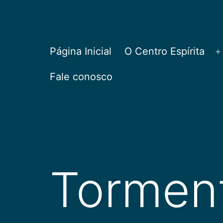
Pular
para
o
CEPAC
Página Inicial
O Centro Espírita
A
conteúdo
Fale conosco
Tormen