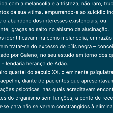
da com a melancolia e a tristeza, não raro, tru
tos da sua vítima, empurrando-a ao suicídio ind
 o abandono dos interesses existenciais, ou
nte, graças ao salto no abismo da alucinação.
s identificavam-na como melancolia, em razão
rem tratar-se do excesso de bílis negra – conce
ado por Galeno, no seu estudo em torno dos q
– lendária herança de Adão.
iro quartel do século XX, o eminente psiquiatr
raepelim, diante de pacientes que apresentava
ações psicóticas, nas quais acreditavam encont
tes do organismo sem funções, a ponto de rec
r-se para não se verem constrangidos à elimin