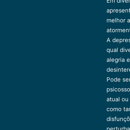
Em diver
apresen
melhor a
atormen
A depres
qual div
alegria 
desinter
Pode ser
psicosso
atual ou
como ta
disfunçõ
perturba