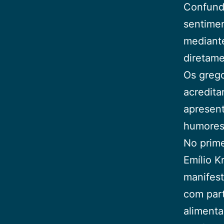
Confundi
sentimen
mediante
diretame
Os grego
acredita
apresent
humores 
No prime
Emílio K
manifest
com par
alimenta