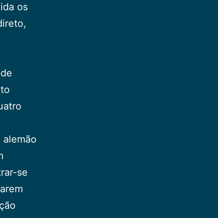
cida os
ireto,
 de
ito
uatro
a alemão
m
rar-se
earem
ação