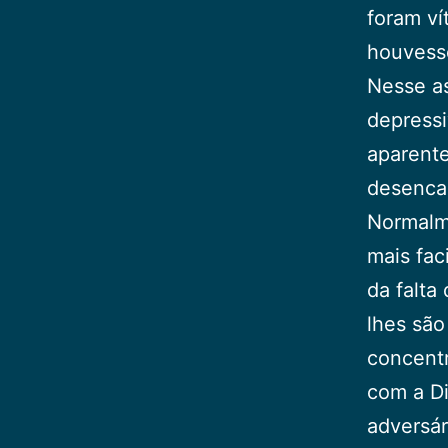
foram ví
houvesse
Nesse a
depressi
aparente
desenca
Normalme
mais fac
da falta
lhes são
concentr
com a Di
adversár