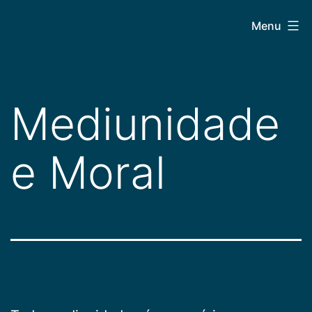
Pular
CEPAC
Menu
para
o
conteúdo
Mediunidade
e Moral