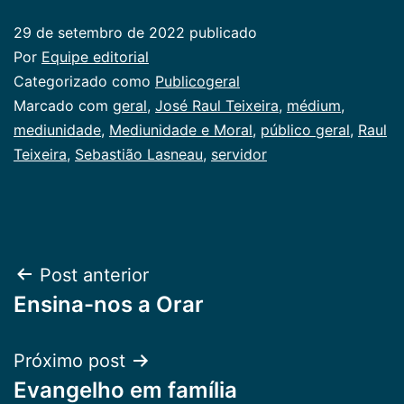
29 de setembro de 2022
publicado
Por
Equipe editorial
Categorizado como
Publicogeral
Marcado com
geral
,
José Raul Teixeira
,
médium
,
mediunidade
,
Mediunidade e Moral
,
público geral
,
Raul
Teixeira
,
Sebastião Lasneau
,
servidor
Navegação
Post anterior
Ensina-nos a Orar
de
Post
Próximo post
Evangelho em família