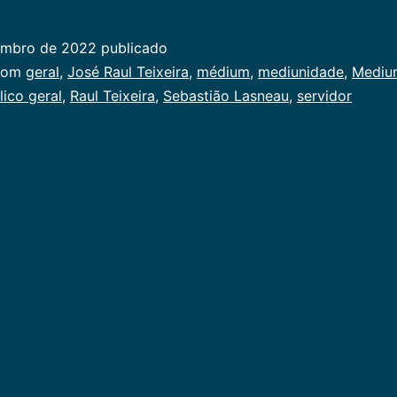
e
Moral
embro de 2022
publicado
ado
com
geral
,
José Raul Teixeira
,
médium
,
mediunidade
,
Mediu
lico geral
,
Raul Teixeira
,
Sebastião Lasneau
,
servidor
al