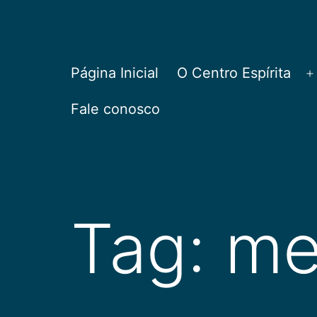
Pular
para
o
CEPAC
Página Inicial
O Centro Espírita
A
conteúdo
Fale conosco
Tag:
me