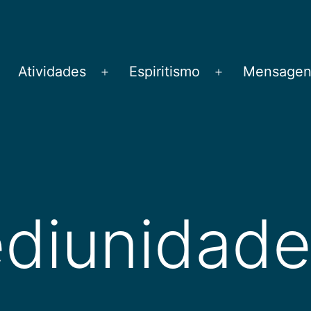
Atividades
Espiritismo
Mensagens
brir
Abrir
Abrir
menu
menu
menu
diunidad