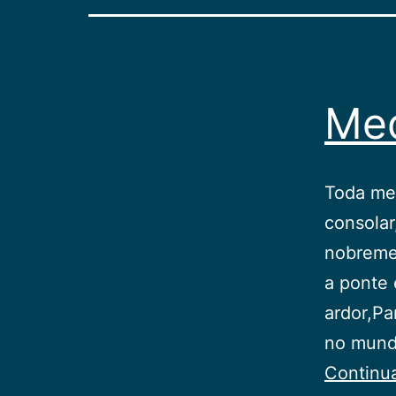
Med
Toda med
consolar
nobremen
a ponte 
ardor,Pa
no mund
Continu