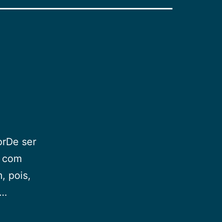
orDe ser
e com
, pois,
m…