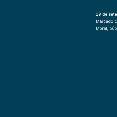
29 de set
Categoriz
Marcado 
como
Moral
,
púb
Publicoger