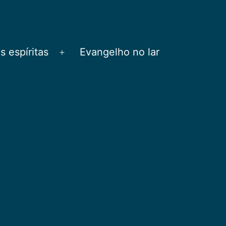
 espíritas
Evangelho no lar
Abrir
menu
e