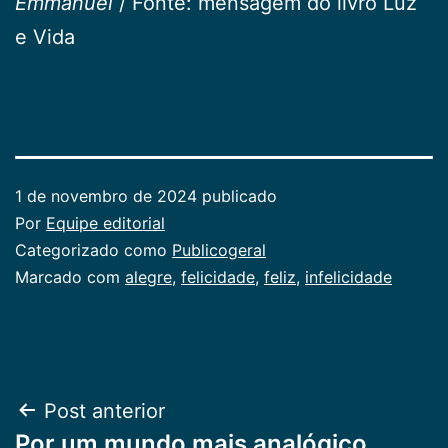
Emmanuel
/ Fonte: mensagem do livro Luz
e Vida
1 de novembro de 2024
publicado
Por
Equipe editorial
Categorizado como
Publicogeral
Marcado com
alegre
,
felicidade
,
feliz
,
infelicidade
Navegação
Post anterior
Por um mundo mais analógico