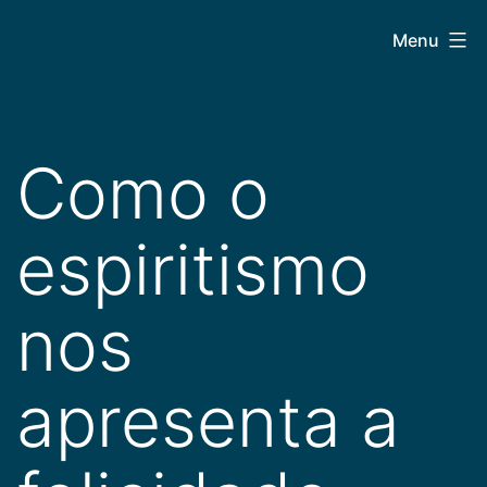
Pular
CEPAC
Menu
para
o
conteúdo
Como o
espiritismo
nos
apresenta a