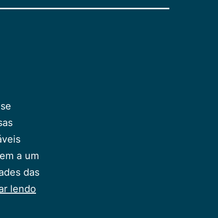
 se
sas
áveis
rem a um
dades das
Entre
ar lendo
as