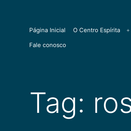
Pular
para
o
CEPAC
Página Inicial
O Centro Espírita
A
conteúdo
Fale conosco
Tag:
ro