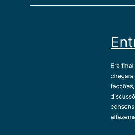
Ent
Era fina
chegara 
facções,
discuss
consenso
alfazema