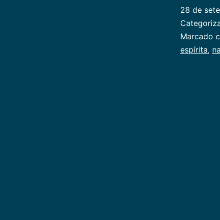
28 de set
Categori
Marcado 
espírita
,
n