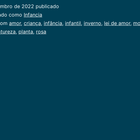
embro de 2022
publicado
zado como
Infancia
com
amor
,
criança
,
infância
,
infantil
,
inverno
,
lei de amor
,
mo
atureza
,
planta
,
rosa