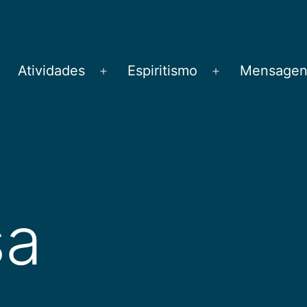
Atividades
Espiritismo
Mensagens
brir
Abrir
Abrir
menu
menu
menu
sa