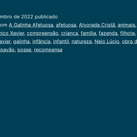
Galinha
Afetuosa
embro de 2022
publicado
ado
com
A Galinha Afetuosa
,
afetuosa
,
Alvorada Cristã
,
animais
ico Xavier
,
compreensão
,
criança
,
família
,
fazenda
,
filhote
avier
,
galinha
,
infância
,
infantil
,
natureza
,
Neio Lúcio
,
obra 
,
pavão
,
posse
,
recompensa