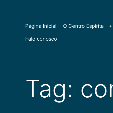
Pular
para
o
CEPAC
Página Inicial
O Centro Espírita
A
conteúdo
Fale conosco
Tag:
co