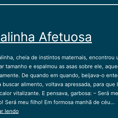
alinha Afetuosa
alinha, cheia de instintos maternais, encontrou
ar tamanho e espalmou as asas sobre ele, aqu
samente. De quando em quando, beijava-o ente
a buscar alimento, voltava apressada, para que 
 calor vitalizante. E pensava, garbosa: – Será m
o! Será meu filho! Em formosa manhã de céu…
A
ar lendo