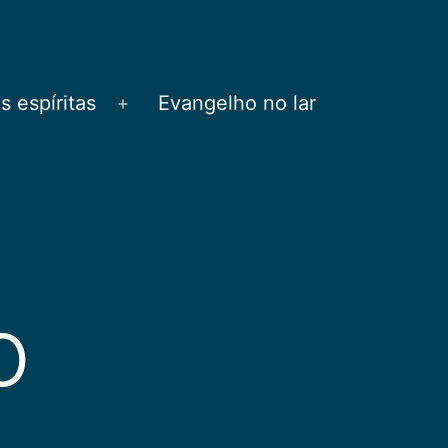
 espíritas
Evangelho no lar
Abrir
menu
o