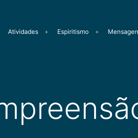
Atividades
Espiritismo
Mensagens
brir
Abrir
Abrir
menu
menu
menu
mpreensã