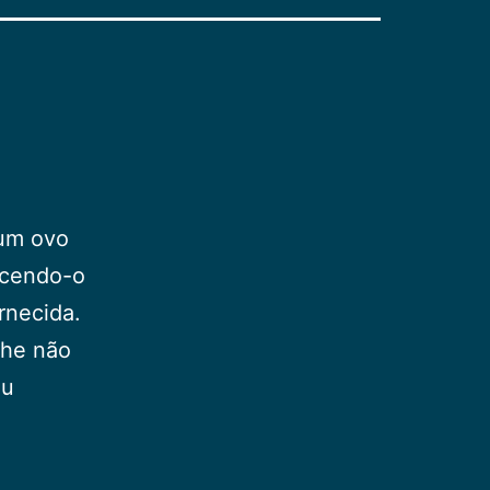
 um ovo
ecendo-o
rnecida.
lhe não
eu