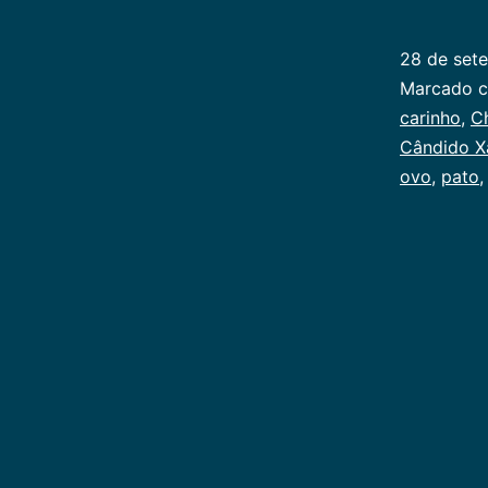
28 de set
Categoriz
Marcado 
como
carinho
,
Ch
Infancia
Cândido X
ovo
,
pato