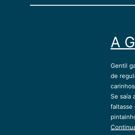
A G
Gentil g
de regul
carinho
Se saía 
faltasse
pintainh
Continu