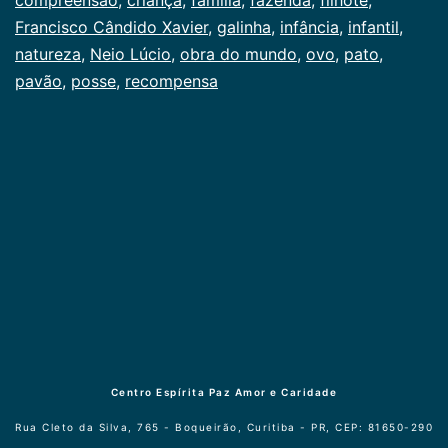
Francisco Cândido Xavier
,
galinha
,
infância
,
infantil
,
natureza
,
Neio Lúcio
,
obra do mundo
,
ovo
,
pato
,
pavão
,
posse
,
recompensa
Centro Espírita Paz Amor e Caridade
Rua Cleto da Silva, 765 - Boqueirão, Curitiba - PR, CEP: 81650-290