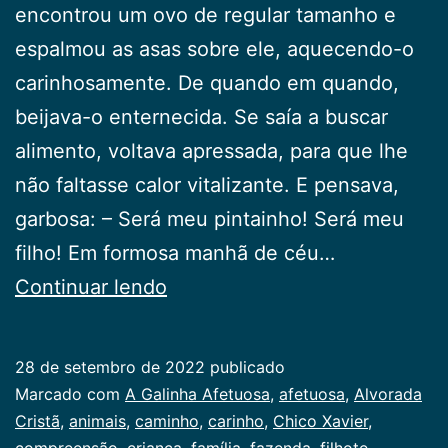
encontrou um ovo de regular tamanho e
espalmou as asas sobre ele, aquecendo-o
carinhosamente. De quando em quando,
beijava-o enternecida. Se saía a buscar
alimento, voltava apressada, para que lhe
não faltasse calor vitalizante. E pensava,
garbosa: – Será meu pintainho! Será meu
filho! Em formosa manhã de céu…
A
Continuar lendo
Galinha
Afetuosa
28 de setembro de 2022
publicado
Categorizado
Marcado com
A Galinha Afetuosa
,
afetuosa
,
Alvorada
como
Cristã
,
animais
,
caminho
,
carinho
,
Chico Xavier
,
Infancia
compreensão
,
criança
,
família
,
fazenda
,
filhote
,