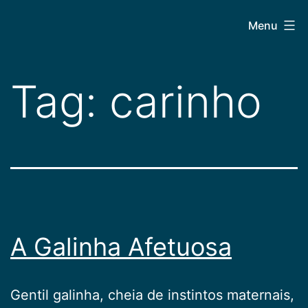
Pular
CEPAC
Menu
para
o
conteúdo
Tag:
carinho
A Galinha Afetuosa
Gentil galinha, cheia de instintos maternais,