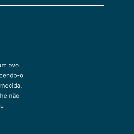
 um ovo
ecendo-o
rnecida.
lhe não
eu