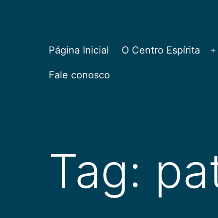
Pular
para
o
CEPAC
Página Inicial
O Centro Espírita
A
conteúdo
Fale conosco
Tag:
pa