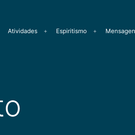
Atividades
Espiritismo
Mensagens
brir
Abrir
Abrir
menu
menu
menu
to