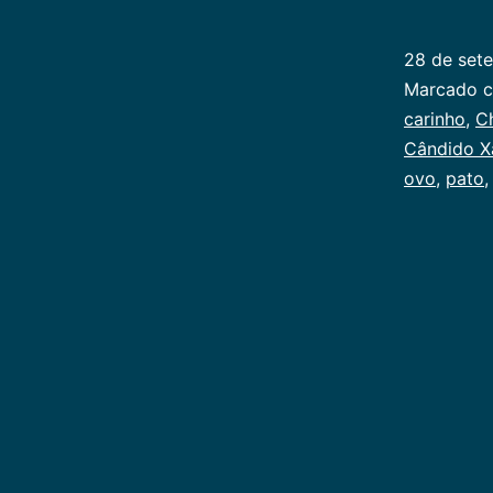
28 de set
Categoriz
Marcado 
como
carinho
,
Ch
Infancia
Cândido X
ovo
,
pato