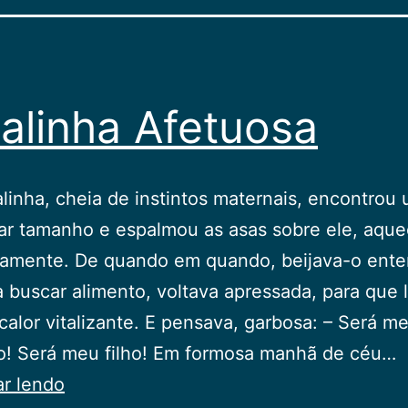
alinha Afetuosa
alinha, cheia de instintos maternais, encontrou
ar tamanho e espalmou as asas sobre ele, aqu
samente. De quando em quando, beijava-o ente
a buscar alimento, voltava apressada, para que 
 calor vitalizante. E pensava, garbosa: – Será m
o! Será meu filho! Em formosa manhã de céu…
A
ar lendo