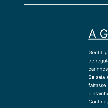
A G
Gentil g
de regul
carinho
Se saía 
faltasse
pintainh
Continu