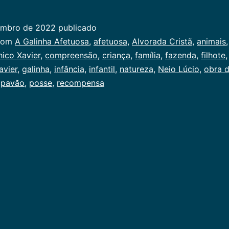
Galinha
Afetuosa
embro de 2022
publicado
ado
com
A Galinha Afetuosa
,
afetuosa
,
Alvorada Cristã
,
animais
ico Xavier
,
compreensão
,
criança
,
família
,
fazenda
,
filhote
avier
,
galinha
,
infância
,
infantil
,
natureza
,
Neio Lúcio
,
obra 
,
pavão
,
posse
,
recompensa