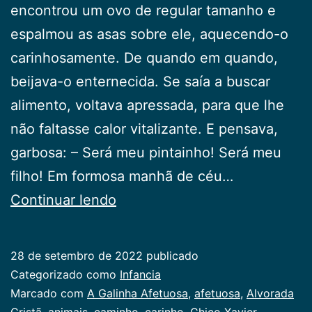
encontrou um ovo de regular tamanho e
espalmou as asas sobre ele, aquecendo-o
carinhosamente. De quando em quando,
beijava-o enternecida. Se saía a buscar
alimento, voltava apressada, para que lhe
não faltasse calor vitalizante. E pensava,
garbosa: – Será meu pintainho! Será meu
filho! Em formosa manhã de céu…
A
Continuar lendo
Galinha
Afetuosa
28 de setembro de 2022
publicado
Categorizado como
Infancia
Marcado com
A Galinha Afetuosa
,
afetuosa
,
Alvorada
Cristã
,
animais
,
caminho
,
carinho
,
Chico Xavier
,