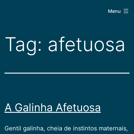
Pular
CEPAC
Menu
para
o
conteúdo
Tag:
afetuosa
A Galinha Afetuosa
Gentil galinha, cheia de instintos maternais,