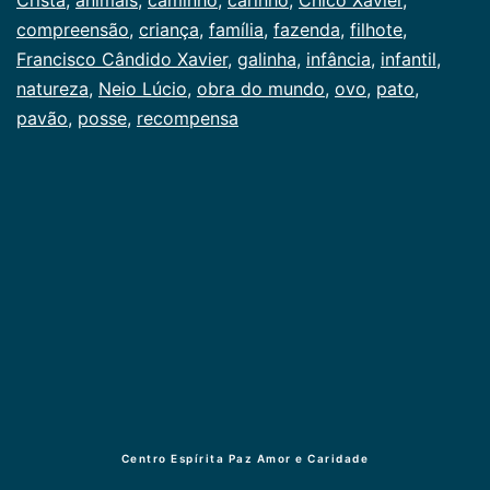
compreensão
,
criança
,
família
,
fazenda
,
filhote
,
Francisco Cândido Xavier
,
galinha
,
infância
,
infantil
,
natureza
,
Neio Lúcio
,
obra do mundo
,
ovo
,
pato
,
pavão
,
posse
,
recompensa
Centro Espírita Paz Amor e Caridade