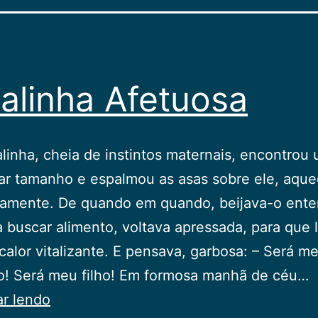
alinha Afetuosa
alinha, cheia de instintos maternais, encontrou
ar tamanho e espalmou as asas sobre ele, aqu
samente. De quando em quando, beijava-o ente
a buscar alimento, voltava apressada, para que 
 calor vitalizante. E pensava, garbosa: – Será m
o! Será meu filho! Em formosa manhã de céu…
A
ar lendo