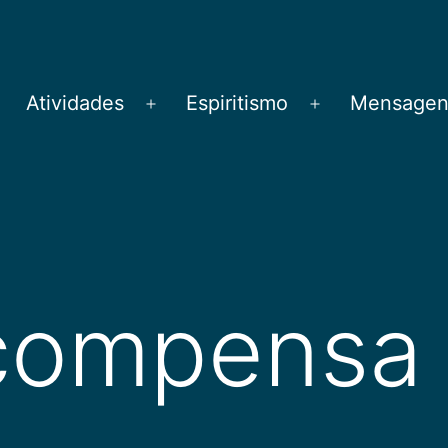
Atividades
Espiritismo
Mensagens
brir
Abrir
Abrir
menu
menu
menu
compensa