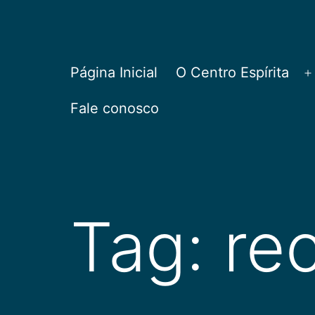
Pular
para
o
CEPAC
Página Inicial
O Centro Espírita
A
conteúdo
Fale conosco
Tag:
re