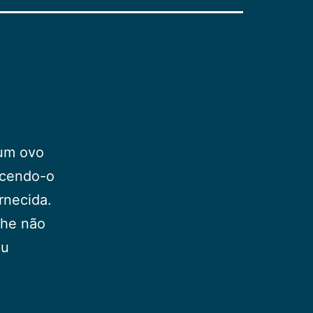
 um ovo
ecendo-o
rnecida.
lhe não
eu