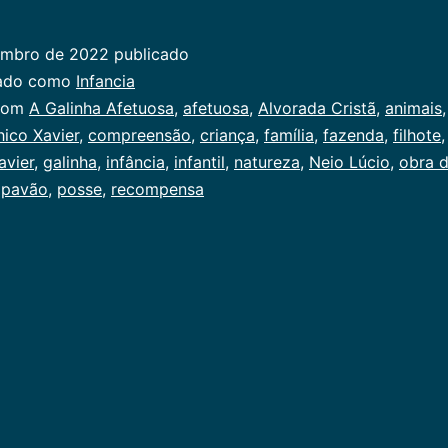
Galinha
Afetuosa
embro de 2022
publicado
zado como
Infancia
com
A Galinha Afetuosa
,
afetuosa
,
Alvorada Cristã
,
animais
ico Xavier
,
compreensão
,
criança
,
família
,
fazenda
,
filhote
avier
,
galinha
,
infância
,
infantil
,
natureza
,
Neio Lúcio
,
obra 
,
pavão
,
posse
,
recompensa