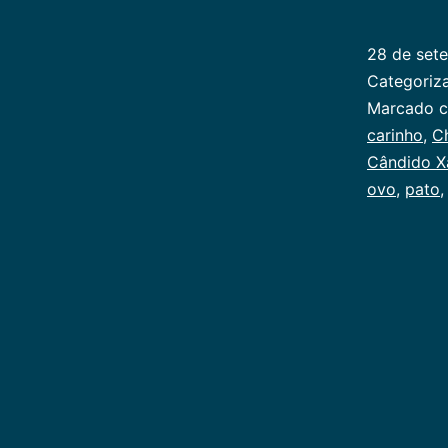
28 de set
Categori
Marcado 
carinho
,
Ch
Cândido X
ovo
,
pato