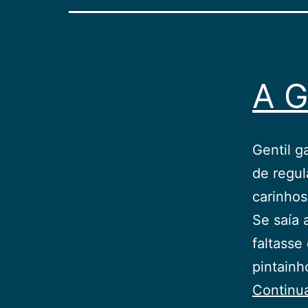
A G
Gentil g
de regul
carinho
Se saía 
faltasse
pintainh
Continu