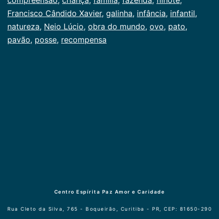
Francisco Cândido Xavier
,
galinha
,
infância
,
infantil
,
natureza
,
Neio Lúcio
,
obra do mundo
,
ovo
,
pato
,
pavão
,
posse
,
recompensa
Centro Espírita Paz Amor e Caridade
Rua Cleto da Silva, 765 - Boqueirão, Curitiba - PR, CEP: 81650-290