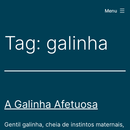
Pular
CEPAC
Menu
para
o
conteúdo
Tag:
galinha
A Galinha Afetuosa
Gentil galinha, cheia de instintos maternais,