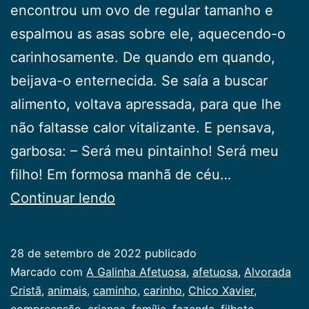
encontrou um ovo de regular tamanho e
espalmou as asas sobre ele, aquecendo-o
carinhosamente. De quando em quando,
beijava-o enternecida. Se saía a buscar
alimento, voltava apressada, para que lhe
não faltasse calor vitalizante. E pensava,
garbosa: – Será meu pintainho! Será meu
filho! Em formosa manhã de céu…
A
Continuar lendo
Galinha
Afetuosa
28 de setembro de 2022
publicado
Categorizado
Marcado com
A Galinha Afetuosa
,
afetuosa
,
Alvorada
como
Cristã
,
animais
,
caminho
,
carinho
,
Chico Xavier
,
Infancia
compreensão
,
criança
,
família
,
fazenda
,
filhote
,