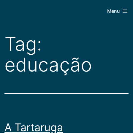
Pular
CEPAC
Menu
para
o
conteúdo
Tag:
educação
A Tartaruga