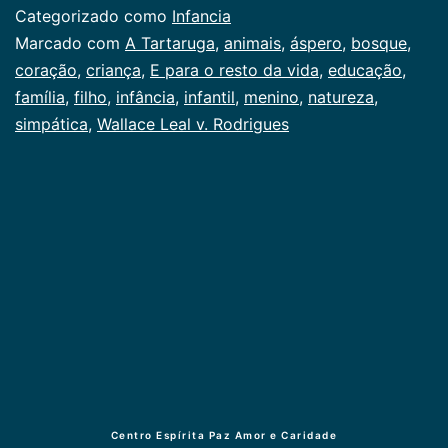
Categorizado como
Infancia
Marcado com
A Tartaruga
,
animais
,
áspero
,
bosque
,
coração
,
criança
,
E para o resto da vida
,
educação
,
família
,
filho
,
infância
,
infantil
,
menino
,
natureza
,
simpática
,
Wallace Leal v. Rodrigues
Centro Espírita Paz Amor e Caridade