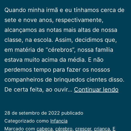
Quando minha irmã e eu tínhamos cerca de
sete e nove anos, respectivamente,
alcançamos as notas mais altas de nossa
classe, na escola. Assim, decidimos que,
em matéria de “cérebros”, nossa família
estava muito acima da média. E não
perdemos tempo para fazer os nossos
companheiros de brinquedos cientes disso.
Vaid
De certa feita, ao ouvir…
Continuar lendo
28 de setembro de 2022
publicado
Categorizado como
Infancia
Marcado com
cabeça
,
cérebro
,
crescer
,
criança
,
E