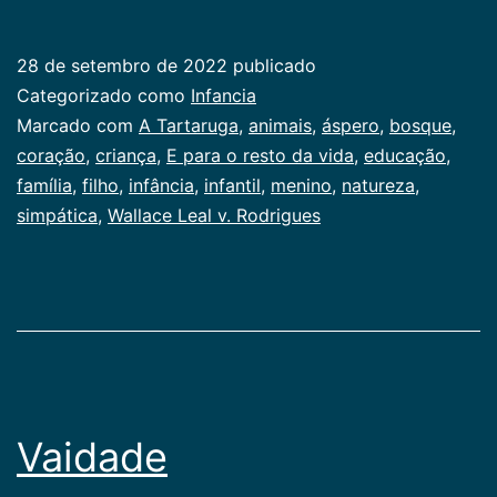
Tartaruga
28 de setembro de 2022
publicado
Categorizado como
Infancia
Marcado com
A Tartaruga
,
animais
,
áspero
,
bosque
,
coração
,
criança
,
E para o resto da vida
,
educação
,
família
,
filho
,
infância
,
infantil
,
menino
,
natureza
,
simpática
,
Wallace Leal v. Rodrigues
Vaidade