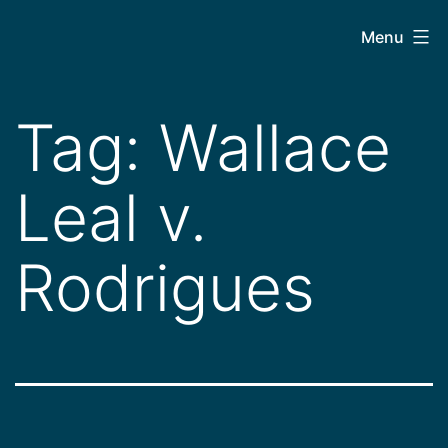
Pular
CEPAC
Menu
para
o
conteúdo
Tag:
Wallace
Leal v.
Rodrigues