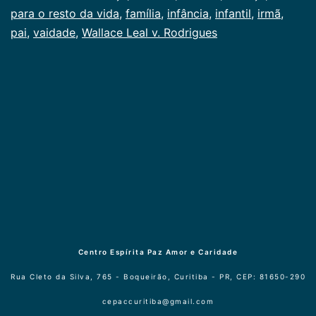
para o resto da vida
,
família
,
infância
,
infantil
,
irmã
,
pai
,
vaidade
,
Wallace Leal v. Rodrigues
Centro Espírita Paz Amor e Caridade
Rua Cleto da Silva, 765 - Boqueirão, Curitiba - PR, CEP: 81650-290
cepaccuritiba@gmail.com