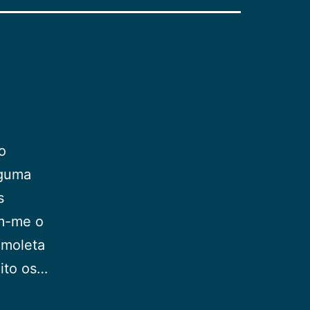
o
lguma
s
am-me o
 moleta
uito os…