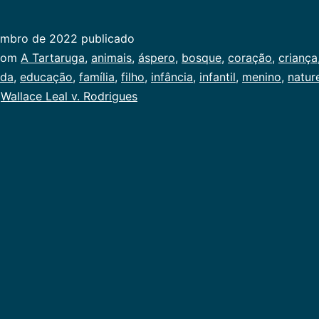
Tartaruga
embro de 2022
publicado
ado
com
A Tartaruga
,
animais
,
áspero
,
bosque
,
coração
,
criança
ida
,
educação
,
família
,
filho
,
infância
,
infantil
,
menino
,
natur
,
Wallace Leal v. Rodrigues