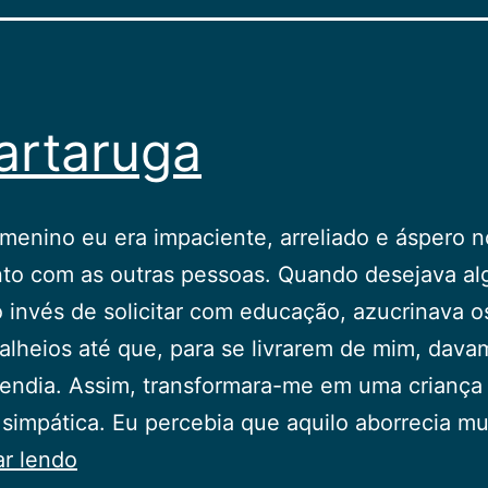
artaruga
enino eu era impaciente, arreliado e áspero n
nto com as outras pessoas. Quando desejava a
o invés de solicitar com educação, azucrinava o
alheios até que, para se livrarem de mim, dav
endia. Assim, transformara-me em uma criança
simpática. Eu percebia que aquilo aborrecia m
A
ar lendo