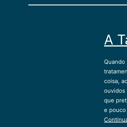
A T
Quando m
tratame
coisa, a
ouvidos 
que pret
e pouco 
Continu