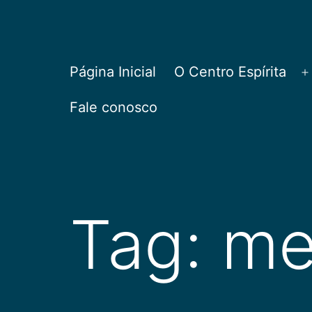
Pular
para
o
CEPAC
Página Inicial
O Centro Espírita
A
conteúdo
Fale conosco
Tag:
me