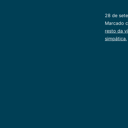
28 de set
Categoriz
Marcado 
como
resto da v
Infancia
simpática