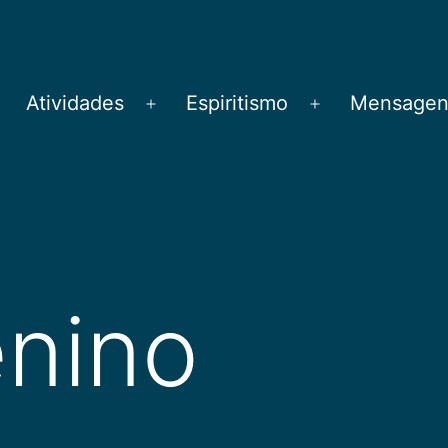
Atividades
Espiritismo
Mensagens
brir
Abrir
Abrir
menu
menu
menu
nino