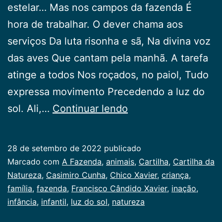
estelar… Mas nos campos da fazenda É
hora de trabalhar. O dever chama aos
serviços Da luta risonha e sã, Na divina voz
das aves Que cantam pela manhã. A tarefa
atinge a todos Nos roçados, no paiol, Tudo
expressa movimento Precedendo a luz do
A
sol. Ali,…
Continuar lendo
Fazenda
28 de setembro de 2022
publicado
Categorizado
Marcado com
A Fazenda
,
animais
,
Cartilha
,
Cartilha da
como
Natureza
,
Casimiro Cunha
,
Chico Xavier
,
criança
,
Infancia
família
,
fazenda
,
Francisco Cândido Xavier
,
inação
,
infância
,
infantil
,
luz do sol
,
natureza