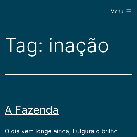
Pular
CEPAC
Menu
para
o
conteúdo
Tag:
inação
A Fazenda
O dia vem longe ainda, Fulgura o brilho