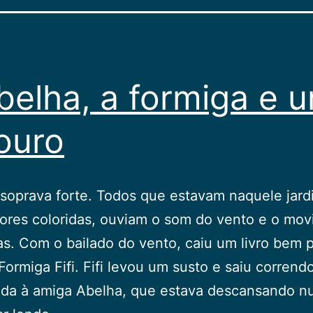
belha, a formiga e 
ouro
soprava forte. Todos que estavam naquele jar
lores coloridas, ouviam o som do vento e o mo
as. Com o bailado do vento, caiu um livro bem 
Formiga Fifi. Fifi levou um susto e saiu corrend
juda à amiga Abelha, que estava descansando 