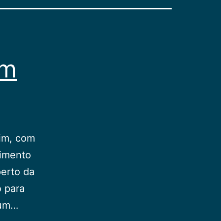
um
dim, com
vimento
perto da
o para
num…