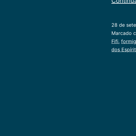
Continu
28 de set
Categoriz
Marcado 
como
Fifi
,
formi
Infancia
dos Espíri