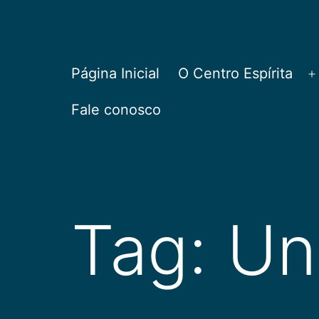
Pular
para
o
CEPAC
Página Inicial
O Centro Espírita
A
conteúdo
Fale conosco
Tag:
Un