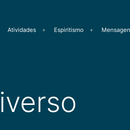
Atividades
Espiritismo
Mensagens
brir
Abrir
Abrir
menu
menu
menu
iverso