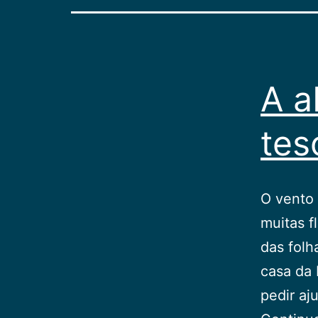
A a
tes
O vento 
muitas f
das folh
casa da 
pedir a