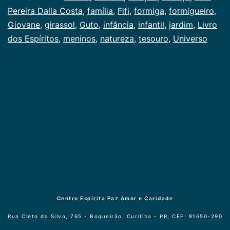
e
como
Pereira Dalla Costa
,
família
,
Fifi
,
formiga
,
formigueiro
,
Infancia
Giovane
,
girassol
,
Guto
,
infância
,
infantil
,
jardim
,
Livro
um
dos Espíritos
,
meninos
,
natureza
,
tesouro
,
Universo
tesouro
Centro Espírita Paz Amor e Caridade
Rua Cleto da Silva, 765 - Boqueirão, Curitiba - PR, CEP: 81650-290