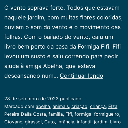
O vento soprava forte. Todos que estavam
naquele jardim, com muitas flores coloridas,
ouviam o som do vento e o movimento das
folhas. Com o bailado do vento, caiu um
livro bem perto da casa da Formiga Fifi. Fifi
levou um susto e saiu correndo para pedir
ajuda à amiga Abelha, que estava
A
descansando num…
Continuar lendo
abelha,
a
28 de setembro de 2022
publicado
formiga
Categorizado
Marcado com
abelha
,
animais
,
criação
,
criança
,
Elza
e
como
Pereira Dalla Costa
,
família
,
Fifi
,
formiga
,
formigueiro
,
Infancia
Giovane
,
girassol
,
Guto
,
infância
,
infantil
,
jardim
,
Livro
um