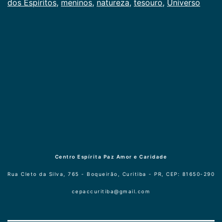
dos Espíritos
,
meninos
,
natureza
,
tesouro
,
Universo
tesouro
Centro Espírita Paz Amor e Caridade
Rua Cleto da Silva, 765 - Boqueirão, Curitiba - PR, CEP: 81650-290
cepaccuritiba@gmail.com