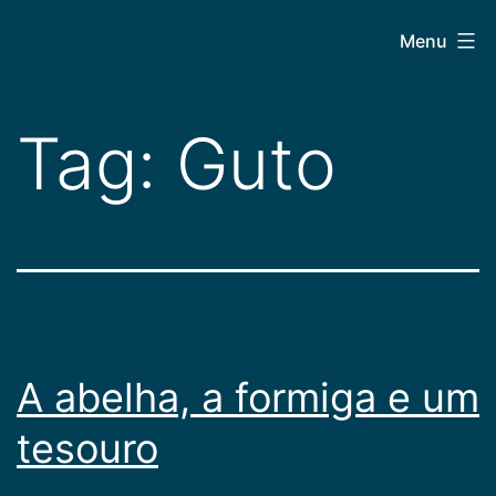
Pular
CEPAC
Menu
para
o
conteúdo
Tag:
Guto
A abelha, a formiga e um
tesouro