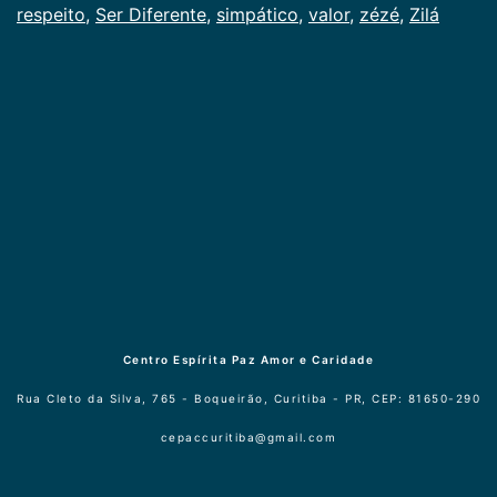
respeito
,
Ser Diferente
,
simpático
,
valor
,
zézé
,
Zilá
Centro Espírita Paz Amor e Caridade
Rua Cleto da Silva, 765 - Boqueirão, Curitiba - PR, CEP: 81650-290
cepaccuritiba@gmail.com