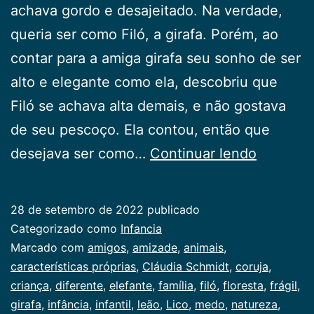
achava gordo e desajeitado. Na verdade,
queria ser como Filó, a girafa. Porém, ao
contar para a amiga girafa seu sonho de ser
alto e elegante como ela, descobriu que
Filó se achava alta demais, e não gostava
de seu pescoço. Ela contou, então que
Ser
desejava ser como…
Continuar lendo
Diferent
28 de setembro de 2022
publicado
Categorizado como
Infancia
Marcado com
amigos
,
amizade
,
animais
,
características próprias
,
Cláudia Schmidt
,
coruja
,
criança
,
diferente
,
elefante
,
família
,
filó
,
floresta
,
frágil
,
girafa
,
infância
,
infantil
,
leão
,
Lico
,
medo
,
natureza
,