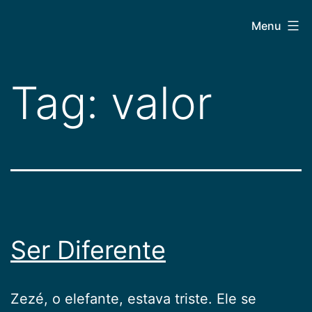
Pular
CEPAC
Menu
para
o
conteúdo
Tag:
valor
Ser Diferente
Zezé, o elefante, estava triste. Ele se