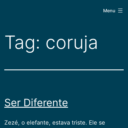
Pular
CEPAC
Menu
para
o
conteúdo
Tag:
coruja
Ser Diferente
Zezé, o elefante, estava triste. Ele se