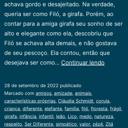
achava gordo e desajeitado. Na verdade,
queria ser como Filó, a girafa. Porém, ao
contar para a amiga girafa seu sonho de ser
alto e elegante como ela, descobriu que
Filó se achava alta demais, e não gostava
de seu pescoço. Ela contou, então que
Ser
desejava ser como…
Continuar lendo
Diferent
28 de setembro de 2022
publicado
Categorizado
Marcado com
amigos
,
amizade
,
animais
,
como
características próprias
,
Cláudia Schmidt
,
coruja
,
Infancia
criança
,
diferente
,
elefante
,
família
,
filó
,
floresta
,
frágil
,
girafa
,
infância
,
infantil
,
leão
,
Lico
,
medo
,
natureza
,
respeito
,
Ser Diferente
,
simpático
,
valor
,
zézé
,
Zilá