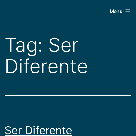
Pular
CEPAC
Menu
para
o
conteúdo
Tag:
Ser
Diferente
Ser Diferente