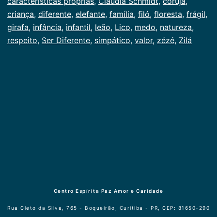
características próprias
,
Cláudia Schmidt
,
coruja
,
criança
,
diferente
,
elefante
,
família
,
filó
,
floresta
,
frágil
,
girafa
,
infância
,
infantil
,
leão
,
Lico
,
medo
,
natureza
,
respeito
,
Ser Diferente
,
simpático
,
valor
,
zézé
,
Zilá
Centro Espírita Paz Amor e Caridade
Rua Cleto da Silva, 765 - Boqueirão, Curitiba - PR, CEP: 81650-290