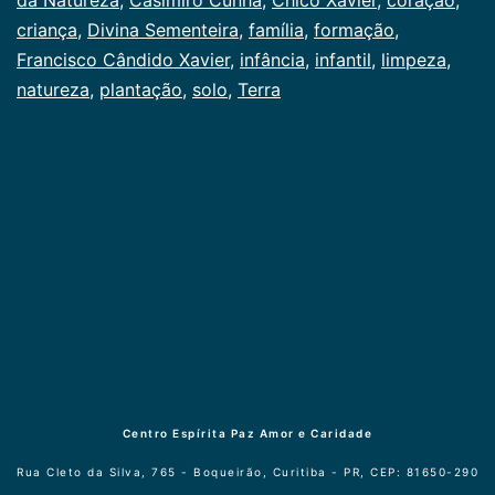
criança
,
Divina Sementeira
,
família
,
formação
,
Francisco Cândido Xavier
,
infância
,
infantil
,
limpeza
,
natureza
,
plantação
,
solo
,
Terra
Centro Espírita Paz Amor e Caridade
Rua Cleto da Silva, 765 - Boqueirão, Curitiba - PR, CEP: 81650-290