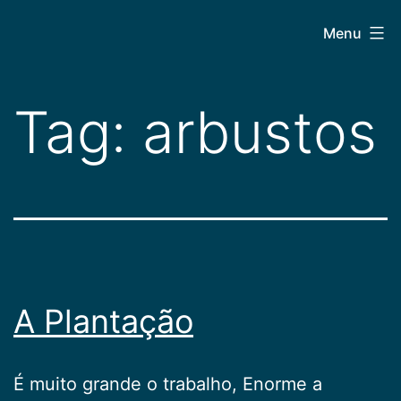
Pular
CEPAC
Menu
para
o
conteúdo
Tag:
arbustos
A Plantação
É muito grande o trabalho, Enorme a