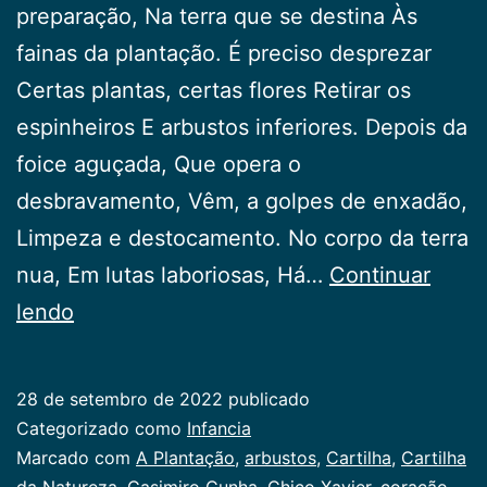
preparação, Na terra que se destina Às
fainas da plantação. É preciso desprezar
Certas plantas, certas flores Retirar os
espinheiros E arbustos inferiores. Depois da
foice aguçada, Que opera o
desbravamento, Vêm, a golpes de enxadão,
Limpeza e destocamento. No corpo da terra
nua, Em lutas laboriosas, Há…
Continuar
A
lendo
Plantação
28 de setembro de 2022
publicado
Categorizado como
Infancia
Marcado com
A Plantação
,
arbustos
,
Cartilha
,
Cartilha
da Natureza
,
Casimiro Cunha
,
Chico Xavier
,
coração
,