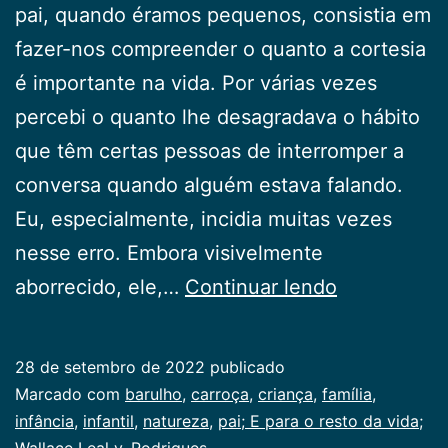
pai, quando éramos pequenos, consistia em
fazer-nos compreender o quanto a cortesia
é importante na vida. Por várias vezes
percebi o quanto lhe desagradava o hábito
que têm certas pessoas de interromper a
conversa quando alguém estava falando.
Eu, especialmente, incidia muitas vezes
nesse erro. Embora visivelmente
A
aborrecido, ele,…
Continuar lendo
carroça
28 de setembro de 2022
publicado
Categorizado
Marcado com
barulho
,
carroça
,
criança
,
família
,
como
infância
,
infantil
,
natureza
,
pai; E para o resto da vida;
Infancia
Wallace Leal v. Rodrigues