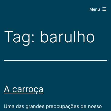
Pular
CEPAC
Menu
para
o
conteúdo
Tag:
barulho
A carroça
Uma das grandes preocupações de nosso