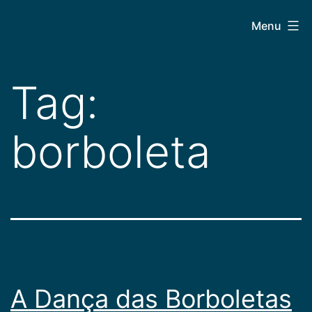
Pular
CEPAC
Menu
para
o
conteúdo
Tag:
borboleta
A Dança das Borboletas