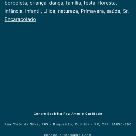
como
borboleta
,
criança
,
dança
,
família
,
festa
,
floresta
,
Infancia
infância
,
infantil
,
Lilica
,
natureza
,
Primavera
,
saúde
,
Sr.
Encaracolado
Centro Espírita Paz Amor e Caridade
Rua Cleto da Silva, 765 - Boqueirão, Curitiba - PR, CEP: 81650-290
cepaccuritiba@gmail.com