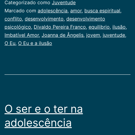
a
Categorizado como
Juventude
ilusão
Marcado com
adolescência
,
amor
,
busca espiritu­al
,
conflito
,
desenvolvimento
,
desenvolvi­mento
psicológico
,
Divaldo Pereira Franco
,
equilibrio
,
ilusão
,
Imbatível Amor
,
Joanna de Ângelis
,
jovem
,
juventude
,
O Eu
,
O Eu e a ilusão
O ser e o ter na
adolescência