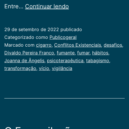
Tabagismo
Entre…
Continuar lendo
29 de setembro de 2022
publicado
Categorizado como
Publicogeral
Marcado com
cigarro
,
Conflitos Existenciais
,
desafios
,
Divaldo Pereira Franco
,
fumante
,
fumar
,
hábitos
,
Joanna de Ângelis
,
psicoterapêutica
,
tabagismo
,
transformação
,
vício
,
vigilância