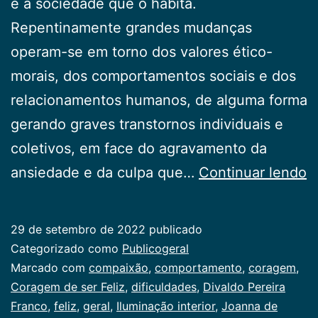
e a sociedade que o habita.
Repentinamente grandes mudanças
operam-se em torno dos valores ético-
morais, dos comportamentos sociais e dos
relacionamentos humanos, de alguma forma
gerando graves transtornos individuais e
coletivos, em face do agravamento da
C
ansiedade e da culpa que…
Continuar lendo
d
s
29 de setembro de 2022
publicado
F
Categorizado como
Publicogeral
Marcado com
compaixão
,
comportamento
,
coragem
,
Coragem de ser Feliz
,
dificuldades
,
Divaldo Pereira
Franco
,
feliz
,
geral
,
Iluminação interior
,
Joanna de