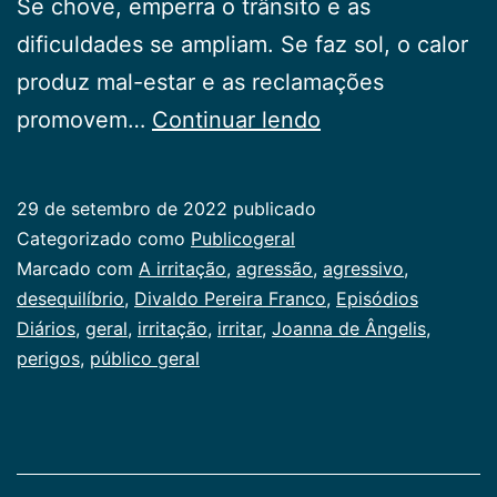
Se chove, emperra o trânsito e as
dificuldades se ampliam. Se faz sol, o calor
produz mal-estar e as reclamações
A
promovem…
Continuar lendo
irritação
29 de setembro de 2022
publicado
Categorizado como
Publicogeral
Marcado com
A irritação
,
agressão
,
agressivo
,
desequilíbrio
,
Divaldo Pereira Franco
,
Episódios
Diários
,
geral
,
irritação
,
irritar
,
Joanna de Ângelis
,
perigos
,
público geral