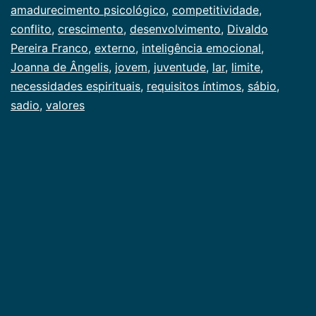
amadurecimento psicológico
,
competitividade
,
na
conflito
,
crescimento
,
desenvolvimento
,
Divaldo
adolescência
Pereira Franco
,
externo
,
inteligência emocional
,
Joanna de Ângelis
,
jovem
,
juventude
,
lar
,
limite
,
necessidades espirituais
,
requisitos íntimos
,
sábio
,
sadio
,
valores