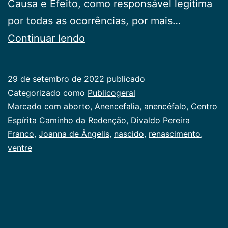
Causa e Efeito, como responsável legítima
por todas as ocorrências, por mais…
Anencefalia
Continuar lendo
29 de setembro de 2022
publicado
Categorizado como
Publicogeral
Marcado com
aborto
,
Anencefalia
,
anencéfalo
,
Centro
Espírita Caminho da Redenção
,
Divaldo Pereira
Franco
,
Joanna de Ângelis
,
nascido
,
renascimento
,
ventre