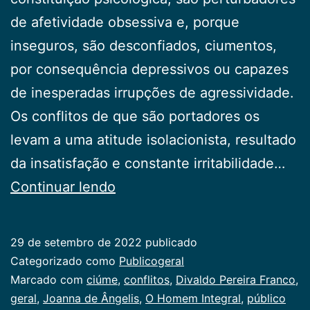
de afetividade obsessiva e, porque
inseguros, são desconfiados, ciumentos,
por consequência depressivos ou capazes
de inesperadas ir­rupções de agressividade.
Os conflitos de que são portadores os
levam a uma atitu­de isolacionista, resultado
da insatisfação e constante irrita­bilidade…
Relacionamentos
Continuar lendo
Perturbadores
29 de setembro de 2022
publicado
Categorizado como
Publicogeral
Marcado com
ciúme
,
conflitos
,
Divaldo Pereira Franco
,
geral
,
Joanna de Ângelis
,
O Homem Integral
,
público