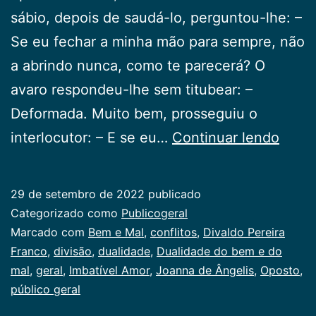
sábio, depois de saudá-lo, perguntou-lhe: –
Se eu fechar a minha mão para sempre, não
a abrindo nun­ca, como te parecerá? O
avaro respondeu-lhe sem titubear: –
Deforma­da. Muito bem, prosseguiu o
Duali
interlocutor: – E se eu…
Continuar lendo
do
bem
29 de setembro de 2022
publicado
e
Categorizado como
Publicogeral
do
Marcado com
Bem e Mal
,
conflitos
,
Divaldo Pereira
Franco
,
divisão
,
dualidade
,
Dualidade do bem e do
mal
mal
,
geral
,
Imbatível Amor
,
Joanna de Ângelis
,
Oposto
,
público geral