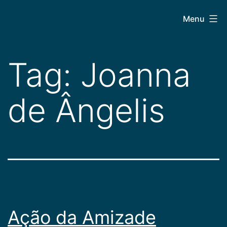
Pular
CEPAC
Menu
para
o
conteúdo
Tag:
Joanna
de Ângelis
Ação da Amizade