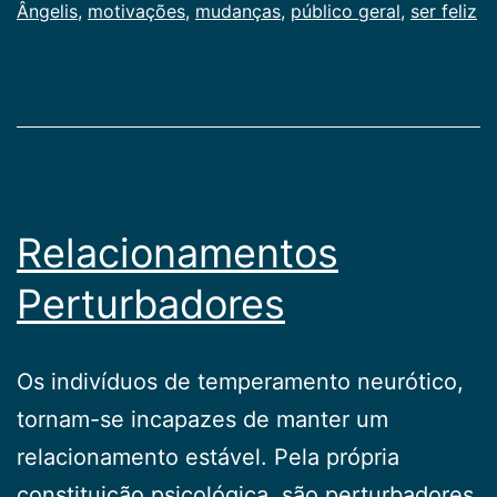
Ângelis
,
motivações
,
mudanças
,
público geral
,
ser feliz
Relacionamentos
Perturbadores
Os indivíduos de temperamento neurótico,
tornam-se in­capazes de manter um
relacionamento estável. Pela própria
constituição psicológica, são perturbadores