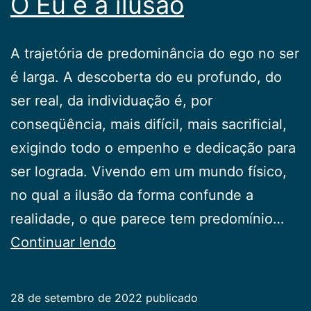
O Eu e a ilusão
A trajetória de predominância do ego no ser
é lar­ga. A descoberta do eu profundo, do
ser real, da indivi­duação é, por
conseqüência, mais difícil, mais sacrificial,
exigindo todo o empenho e dedicação para
ser lo­grada. Vivendo em um mundo físico,
no qual a ilusão da forma confunde a
realidade, o que parece tem predo­mínio…
O
Continuar lendo
Eu
e
28 de setembro de 2022
publicado