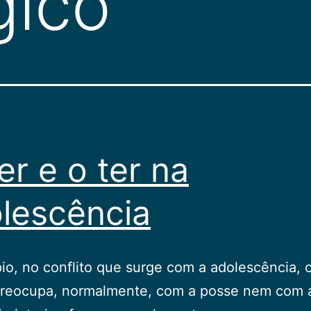
gico
er e o ter na
lescência
pio, no conflito que surge com a adolescência, 
preocupa, normalmente, com a posse nem com 