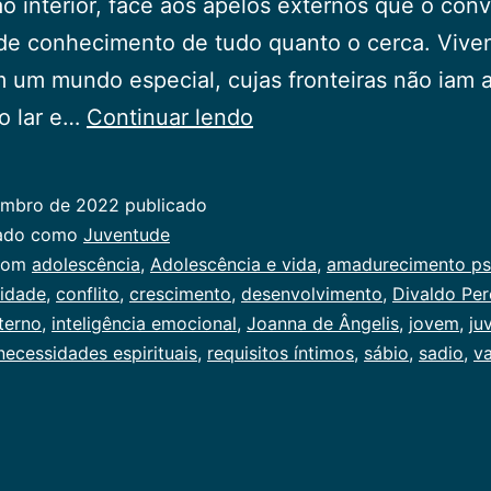
ão interior, face aos apelos externos que o co
de conhecimento de tudo quanto o cerca. Vive
 um mundo especial, cujas fronteiras não iam 
O
do lar e…
Continuar lendo
ser
e
embro de 2022
publicado
o
zado como
Juventude
ter
com
adolescência
,
Adolescência e vida
,
amadurecimento ps
vidade
,
conflito
,
crescimento
,
desenvolvimento
,
Divaldo Per
na
terno
,
inteligência emocional
,
Joanna de Ângelis
,
jovem
,
ju
adolescência
necessidades espirituais
,
requisitos íntimos
,
sábio
,
sadio
,
va