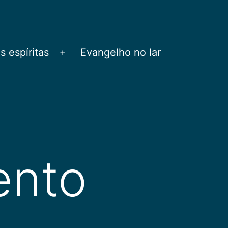
 espíritas
Evangelho no lar
Abrir
menu
ento