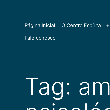
Pular
para
o
CEPAC
Página Inicial
O Centro Espírita
A
conteúdo
Fale conosco
Tag:
am