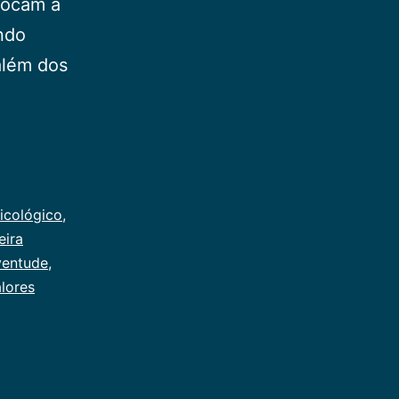
nvocam à
ndo
além dos
icológico
,
eira
ventude
,
lores