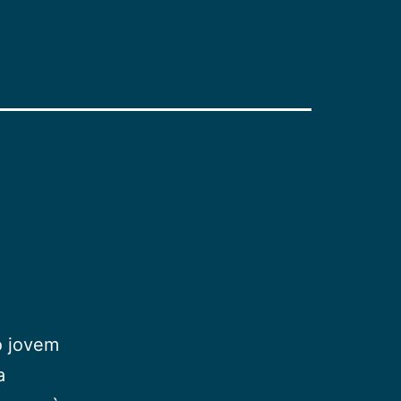
o jovem
a