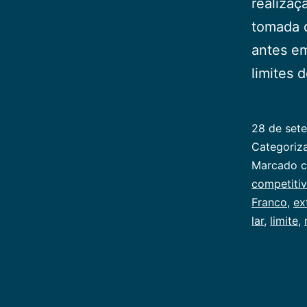
realizaç
tomada 
antes em
limites 
28 de set
Categori
Marcado 
competiti
Franco
,
ex
lar
,
limite
,