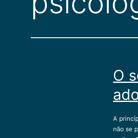
psicoló
O s
ado
A princí
não se 