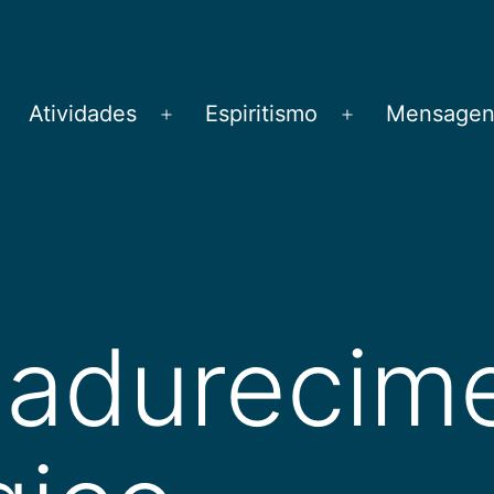
Atividades
Espiritismo
Mensagens
brir
Abrir
Abrir
menu
menu
menu
adurecim